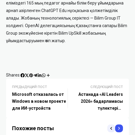
еліміздегі 165 мың педагог арнайы білім беру ұйымдарына
арнап әзірленген ChatGPT Edu нұсқасына қолжетімділік
алады. Жобаның технологиялық серіктесі — Bilim Group IT
холдингі. OpenAI делегациясының Қазақстанға сапары Bilim
Group экожүйесіне кіретін Bilim UpSkill жобасының
ұйымдастыруымен өтіп жатыр.
Shares:
ПРЕДЫДУЩИЙ ПОСТ
СЛЕДУЮЩИЙ ПОСТ
Microsoft отказалась от
Астанада «AI Leaders
Windows в новом проекте
2026» бағдарламасы
для ИИ-устройств
түлектеріне
сертификаттар
табысталды
Похожие посты