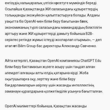
енгізудің халықаралық үлгісін көрсетуге мүмкіндік береді.
Осылайша Қазақстанда ЖИ саласындағы құзыреттердің
толыққанды экожүйесін қалыптастыруға болады. Алдағы
уақытта біз OpenAI-мен білім беру бағытынан бөлек,
экономиканың түрлі саласындағы мамандардың біліктілігін
арттыру және ЖИ құзыреттерді дамыту бойынша B2B-
серіктес ретінде жұмыс істеуді жоспарлап отырмыз
»
, — деп
атап өтті Bilim Group бас директоры Александр Савченко.
Айта кетерлігі, Қазақстан OpenAI компаниясы ChatGPT Edu
білім беру бастамасын жүзеге асыру үшін таңдап алған
әлемдегі алғашқы алты елдің қатарына кірді. Жоба
оқытушыларға оқу, зерттеу және білім беру
бағдарламаларын әзірлеу үшін жасанды интеллектінің
заманауи құралдарына қолжетімділік ұсынуға бағытталған.
OpenAI мәліметтері бойынша, Қазақстан жасанды