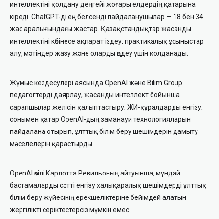
интеллектіні қолдану деңгейі жоғары елдердің қатарына
кіреді. ChatGPT-ді ең белсенді пайдаланушылар — 18 бен 34
жас аралығындағы жастар. Қазақстандықтар жасанды
интеллектіні көбінесе ақпарат іздеу, практикалық ұсыныстар
алу, мәтіндер жазу және оларды өңдеу үшін қолданады.
Жұмыс кездесулері аясында OpenAI және Bilim Group
педагогтерді даярлау, жасанды интеллект бойынша
сарапшылар желісін қалыптастыру, ЖИ-құралдарды енгізу,
сонымен қатар OpenAI-дың заманауи технологияларын
пайдалана отырып, ұлттық білім беру шешімдерін дамыту
мәселелерін қарастырды.
OpenAI өкілі Карлотта Ревильоның
айтуынша, мұндай
бастамаларды сәтті енгізу халықаралық шешімдерді ұлттық
білім беру жүйесінің ерекшеліктеріне бейімдей алатын
жергілікті серіктестерсіз мүмкін емес.