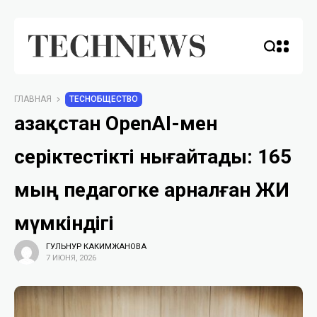
ГЛАВНАЯ
TECHОБЩЕСТВО
Қазақстан OpenAI-мен
серіктестікті нығайтады: 165
мың педагогке арналған ЖИ
мүмкіндігі
ГУЛЬНУР КАКИМЖАНОВА
7 ИЮНЯ, 2026