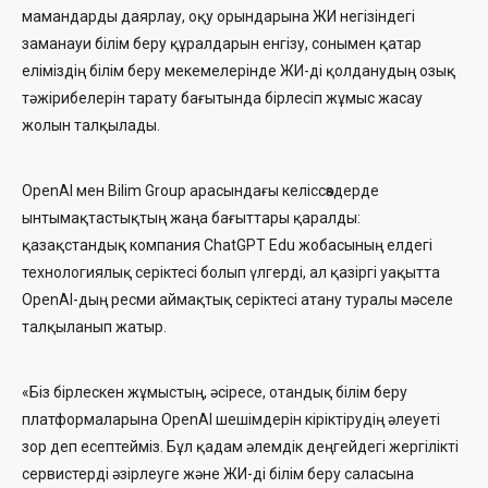
мамандарды даярлау, оқу орындарына ЖИ негізіндегі
заманауи білім беру құралдарын енгізу, сонымен қатар
еліміздің білім беру мекемелерінде ЖИ-ді қолданудың озық
тәжірибелерін тарату бағытында бірлесіп жұмыс жасау
жолын талқылады.
OpenAI мен Bilim Group арасындағы келіссөздерде
ынтымақтастықтың жаңа бағыттары қаралды:
қазақстандық компания ChatGPT Edu жобасының елдегі
технологиялық серіктесі болып үлгерді, ал қазіргі уақытта
OpenAI-дың ресми аймақтық серіктесі атану туралы мәселе
талқыланып жатыр.
«Біз бірлескен жұмыстың, әсіресе, отандық білім беру
платформаларына OpenAI шешімдерін кіріктірудің әлеуеті
зор деп есептейміз. Бұл қадам әлемдік деңгейдегі жергілікті
сервистерді әзірлеуге және ЖИ-ді білім беру саласына