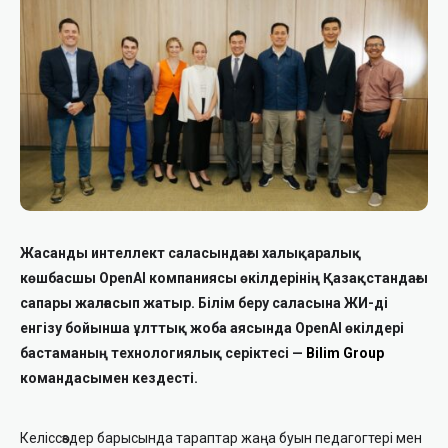
Жасанды интеллект саласындағы халықаралық
көшбасшы OpenAI компаниясы өкілдерінің Қазақстандағы
сапары жалғасып жатыр. Білім беру саласына ЖИ-ді
енгізу бойынша ұлттық жоба аясында OpenAI өкілдері
бастаманың технологиялық серіктесі —
Bilim Group
командасымен кездесті.
Келіссөздер барысында тараптар жаңа буын педагогтері мен