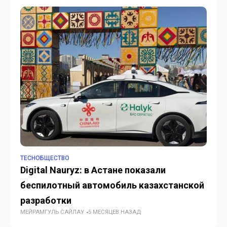
TECHОБЩЕСТВО
TE
Digital Nauryz: в Астане показали
В 
беспилотный автомобиль казахстанской
дл
разработки
б
МЕЙРАМГУЛЬ САЙЛАУ
5 МЕСЯЦЕВ НАЗАД
ГУ