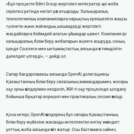
«Бұл процесте Bilim Group жергілікті интегратор әрі жоба
серіктесі ретінде негізгі рөл атқарады. Халықаралық
технологиялық компанияларға нарықтың ерекшелігін жақсы
түсінетін және жаһандық шешімдерді жергілікті
жағдайларға бейімдей алатын ұйымдар қажет. Компания ірі
халықаралық білім беру жобаларын жүзеге асыруда, соның
ішінде Coursera-мен ынтымақтастық аясында өз тиімділігін
дәлелдеп үлгерді», — дейді ол.
Сапар бағдарламасы аясында OpenAI делегациясы
Қазақстанның білім беру саласының мамандарымен, жоғары
оқу орны өкілдерімен кездесіп, ЖИ-ті оқу процесінде қолдану
бойынша бірқатар воркшоп мен практикалық сессия өткізді.
Қоса кетері, OpenAI өкілдерінің бұл сапары Қазақстанның
білім беру жүйесіне жасанды интеллектіні енгізу жөніндегі
ұлттық жоба аясында өтіп жатыр. Осы бастамаға сәйкес,