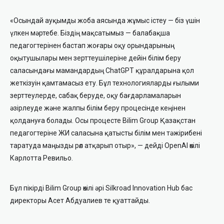
«Осындай ауқымды жоба аясында жұмыс істеу — біз үшін
үлкен мәртебе. Біздің мақсатымыз — балабақша
педагогтерінен бастап жоғары оқу орындарының
оқытушылары мен зерттеушілеріне дейін білім беру
саласындағы мамандардың ChatGPT құралдарына қол
жеткізуін қамтамасыз ету. Бұл технологияларды ғылыми
зерттеулерде, сабақ беруде, оқу бағдарламаларын
әзірлеуде және жалпы білім беру процесінде кеңінен
қолдануға болады. Осы процесте Bilim Group Қазақстан
педагогтеріне ЖИ саласына қатысты білім мен тәжірибені
таратуда маңызды рөл атқарып отыр», —
дейді OpenAI өкілі
Карлотта Ревильо.
Бұл пікірді
Bilim Group өкілі әрі Silkroad Innovation Hub бас
директоры Асет Абдуалиев
те қуаттайды.