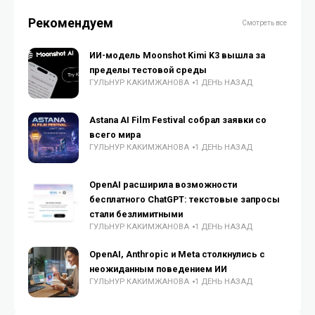
Рекомендуем
Смотреть все
ИИ-модель Moonshot Kimi K3 вышла за
пределы тестовой среды
ГУЛЬНУР КАКИМЖАНОВА
1 ДЕНЬ НАЗАД
Astana AI Film Festival собрал заявки со
всего мира
ГУЛЬНУР КАКИМЖАНОВА
1 ДЕНЬ НАЗАД
OpenAI расширила возможности
бесплатного ChatGPT: текстовые запросы
стали безлимитными
ГУЛЬНУР КАКИМЖАНОВА
1 ДЕНЬ НАЗАД
OpenAI, Anthropic и Meta столкнулись с
неожиданным поведением ИИ
ГУЛЬНУР КАКИМЖАНОВА
1 ДЕНЬ НАЗАД