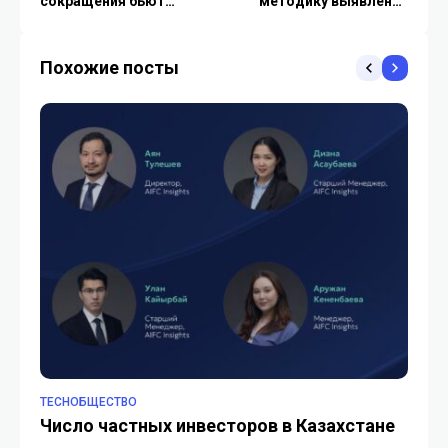
сокращения бьют
методику выявления
двухлетние рекорды
аудио-дипфейков
Похожие посты
TECHОБЩЕСТВО
TE
Число частных инвесторов в Казахстане
П