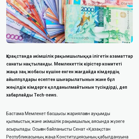
Қазақстанда әкімшілік рақымшылыққа ілігетін азаматтар
санаты нақтыланды. Мемлекеттік кірістер комитеті
жаңа заң жобасы күшіне енген жағдайда кімдердің
айыппұлдары есептен шығарылатынын және бұл
жеңілдік кімдерге қолданылмайтынын түсіндірді, деп
хабарлайды Tech-news.
Бастама Мемлекет басшысы жариялаған ауқымды
қылмыстық және әкімшілік рақымшылық аясында жүзеге
асырылады. Осыған байланысты Сенат «Қазақстан
Республикасының жаңа Конституциясының қабылдануына