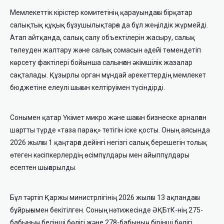
Мемлекеттік кірістер комитетінің қарауындағы бірқатар
салықтық құқық бұзушылықтарға да бұл жеңілдік жүрмейді.
Атап айтқанда, салық салу объектілерін жасыру, салық
төлеуден жалтару және салық сомасын әдейі төмендетіп
көрсету фактілері бойынша салынған әкімшілік жазалар
сақталады. Құзырлы орган мұндай әрекеттердің мемлекет
бюджетіне елеулі шығын келтіруімен түсіндірді.
Сонымен қатар Үкімет микро және шағын бизнеске арналған
шартты түрде «таза парақ» тетігін іске қосты. Оның аясында
2026 жылғы 1 қаңтарға дейінгі негізгі салық берешегін толық
өтеген кәсіпкерлердің өсімпұлдары мен айыппұлдары
есептен шығарылды.
Бұл тәртіп Қаржы министрлігінің 2026 жылғы 13 ақпандағы
бұйрығымен бекітілген. Соның нәтижесінде ӘҚБтК-нің 275-
бабының бесінші бөлігі және 278-бабының бірінші бөлігі