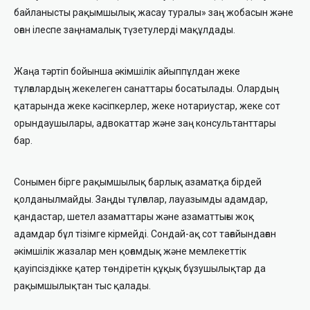
байланысты рақымшылық жасау туралы» заң жобасын және
оған ілеспе заңнамалық түзетулерді мақұлдады.
Жаңа тәртіп бойынша әкімшілік айыппұлдан жеке
тұлғалардың жекелеген санаттары босатылады. Олардың
қатарында жеке кәсіпкерлер, жеке нотариустар, жеке сот
орындаушылары, адвокаттар және заң консультанттары
бар.
Сонымен бірге рақымшылық барлық азаматқа бірдей
қолданылмайды. Заңды тұлғалар, лауазымды адамдар,
қандастар, шетел азаматтары және азаматтығы жоқ
адамдар бұл тізімге кірмейді. Сондай-ақ сот тағайындаған
әкімшілік жазалар мен қоғамдық және мемлекеттік
қауіпсіздікке қатер төндіретін құқық бұзушылықтар да
рақымшылықтан тыс қалады.