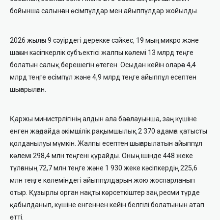
бойынша салынған өсімпұлдар мен айыппұлдар жойылды.
2026 жылғы 9 сәуірдегі дерекке сәйкес, 19 мың микро және
шағын кәсіпкерлік субъектісі жалпы көлемі 13 млрд теңге
болатын салық берешегін өтеген. Осыдан кейін оларға 4,4
млрд теңге өсімпұл және 4,9 млрд теңге айыппұл есептен
шығарылған.
Қаржы министрлігінің алдын ала бағалауынша, заң күшіне
енген жағдайда әкімшілік рақымшылық 2 370 адамға қатысты
қолданылуы мүмкін. Жалпы есептен шығарылатын айыппұл
көлемі 298,4 млн теңгені құрайды. Оның ішінде 448 жеке
тұлғаның 72,7 млн теңге және 1 930 жеке кәсіпкердің 225,6
млн теңге көлеміндегі айыппұлдарын жою жоспарланып
отыр. Құзырлы орган нақты көрсеткіштер заң ресми түрде
қабылданып, күшіне енгеннен кейін белгілі болатынын атап
өтті.