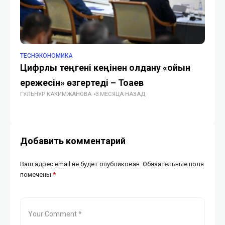
TECHЭКОНОМИКА
TE
Цифрлық теңгені кеңінен қолдану «ойын
В 
ережесін» өзгертеді – Тоқаев
ус
ГУЛЬНУР КАКИМЖАНОВА
3 МЕСЯЦА НАЗАД
ГУ
Добавить комментарий
Ваш адрес email не будет опубликован.
Обязательные поля
помечены
*