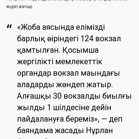
жүріп жатыр.
«
Жоба аясында еліміздің
барлық өңіріндегі 124 вокзал
қамтылған.
Қосымша
жергілікті мемлекеттік
органдар вокзал маңындағы
а
лаңдарды жөндеп жатыр.
Алғашқы 30 вокзалды биылғы
жылдың 1 шілдесіне дейін
пайдалануға береміз», — деп
баяндама жасады Нұрлан