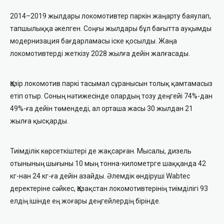
2014–2019 жылдары локомотивтер паркін жаңарту баяулап,
тапшылыққа әкелген. Соңғы жылдары бұл бағытта ауқымды
модернизация бағдарламасы іске қосылды. Жаңа
локомотивтерді жеткізу 2028 жылға дейін жалғасады.
Қазір локомотив паркі тасымал сұранысын толық қамтамасыз
етіп отыр. Соның нәтижесінде олардың тозу деңгейі 74%-дан
49%-ға дейін төмендеді, ал орташа жасы 30 жылдан 21
жылға қысқарды.
Тиімділік көрсеткіштері де жақсарған. Мысалы, дизель
отынының шығыны 10 мың тонна-километрге шаққанда 42
кг-нан 24 кг-ға дейін азайды. Әлемдік өндіруші Wabtec
деректеріне сәйкес, Қазақстан локомотивтерінің тиімділігі 93
елдің ішінде ең жоғары деңгейлердің бірінде.