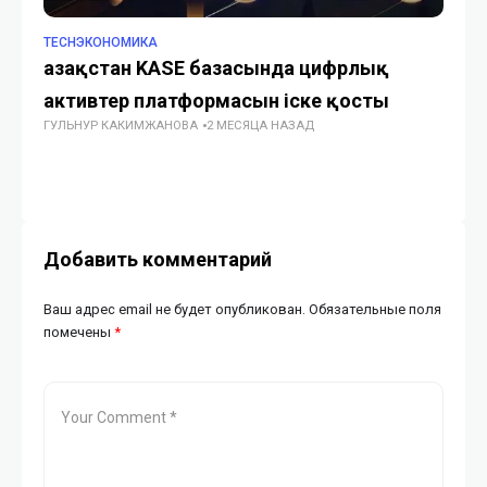
TECHЭКОНОМИКА
TE
Қазақстан KASE базасында цифрлық
Sp
активтер платформасын іске қосты
оц
ГУЛЬНУР КАКИМЖАНОВА
2 МЕСЯЦА НАЗАД
кр
ГУ
Добавить комментарий
Ваш адрес email не будет опубликован.
Обязательные поля
помечены
*