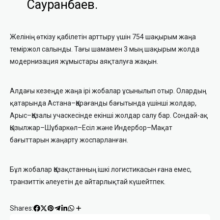
Сауранбаев.
Желінің өткізу қабілетін арттыру үшін 754 шақырым жаңа
теміржол салынды. Тағы шамамен 3 мың шақырым жолда
модернизация жұмыстары аяқталуға жақын.
Алдағы кезеңде жаңа ірі жобалар ұсынылып отыр. Олардың
қатарында Астана–Қарағанды бағытында үшінші жолдар,
Арыс–Қазалы учаскесінде екінші жолдар салу бар. Сондай-ақ
Қызылжар–Шұбаркөл–Есіл және Индербор–Мақат
бағыттарын жаңарту жоспарланған.
Бұл жобалар Қазақстанның ішкі логистикасын ғана емес,
транзиттік әлеуетін де айтарлықтай күшейтпек.
Shares: