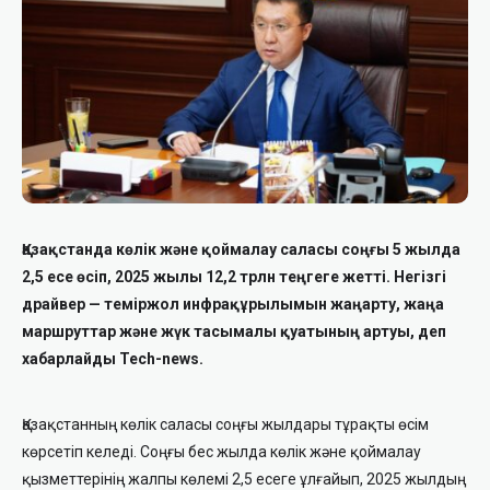
Қазақстанда көлік және қоймалау саласы соңғы 5 жылда
2,5 есе өсіп, 2025 жылы 12,2 трлн теңгеге жетті. Негізгі
драйвер — теміржол инфрақұрылымын жаңарту, жаңа
маршруттар және жүк тасымалы қуатының артуы, деп
хабарлайды Tech-news.
Қазақстанның көлік саласы соңғы жылдары тұрақты өсім
көрсетіп келеді. Соңғы бес жылда көлік және қоймалау
қызметтерінің жалпы көлемі 2,5 есеге ұлғайып, 2025 жылдың