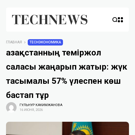
ГЛАВНАЯ
TECHЭКОНОМИКА
Қазақстанның теміржол
саласы жаңарып жатыр: жүк
тасымалы 57% үлеспен көш
бастап тұр
ГУЛЬНУР КАКИМЖАНОВА
16 ИЮНЯ, 2026