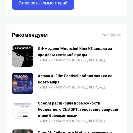
Рекомендуем
Смотреть все
ИИ-модель Moonshot Kimi K3 вышла за
пределы тестовой среды
ГУЛЬНУР КАКИМЖАНОВА
2 ДНЯ НАЗАД
Astana AI Film Festival собрал заявки со
всего мира
ГУЛЬНУР КАКИМЖАНОВА
2 ДНЯ НАЗАД
OpenAI расширила возможности
бесплатного ChatGPT: текстовые запросы
стали безлимитными
ГУЛЬНУР КАКИМЖАНОВА
2 ДНЯ НАЗАД
OpenAI, Anthropic и Meta столкнулись с