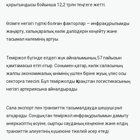
қорытындысы бойынша 12,2 трлн теңгеге жетті.
Өсімге негізгі түрткі болған факторлар — инфрақұрылымды
жаңарту, халықаралық көлік дәліздерін кеңейту және
тасымал көлемінің артуы.
Теміржол бүгінде елдегі жүк айналымының 57 пайызын
қамтамасыз етіп отыр. Сонымен қатар, көлік саласының
жалпы экономикалық өнімінің үштен біріне жуық үлес осы
секторға тиесілі. Бұл теміржолды Қазақстан логистикасының
негізгі артериясына айналдырады.
Сала экспорт пен транзиттік тасымалдауда шешуші рөл
атқарады. Сондықтан теміржол инфрақұрылымын дамыту
өнеркәсіптің өсуіне, сыртқы сауданың кеңеюіне және елдің
транзиттік әлеуетінің күшеюіне тікелей әсер етеді.