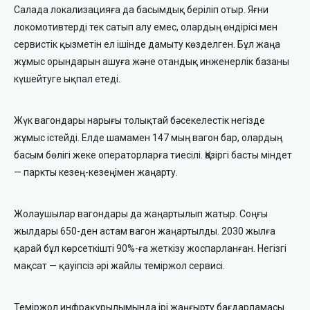
Салада локализацияға да басымдық беріліп отыр. Яғни
локомотивтерді тек сатып алу емес, олардың өндірісі мен
сервистік қызметін ел ішінде дамыту көзделген. Бұл жаңа
жұмыс орындарын ашуға және отандық инженерлік базаны
күшейтуге ықпал етеді.
Жүк вагондары нарығы толықтай бәсекелестік негізде
жұмыс істейді. Елде шамамен 147 мың вагон бар, олардың
басым бөлігі жеке операторларға тиесілі. Қазіргі басты міндет
— паркты кезең-кезеңімен жаңарту.
Жолаушылар вагондары да жаңартылып жатыр. Соңғы
жылдары 650-ден астам вагон жаңартылды. 2030 жылға
қарай бұл көрсеткішті 90%-ға жеткізу жоспарланған. Негізгі
мақсат — қауіпсіз әрі жайлы теміржол сервисі.
Теміржол инфрақұрылымында ірі жаңғырту бағдарламасы