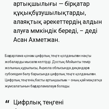
артықшылығы — бірқатар
құқықбұзушылықтарды,
алаяқтық әрекеттердің алдын
алуға мүмкіндік береді,
–
деді
Асан Ахметжан.
Бағдарлама қонағы цифрлық теңге қолданылған нақты
жобаларды мысалға келтірді. Достық-Мойынты темір
жолының құрылысы, Ақмола облысында диқандарға
субсиядия бөлу барысында цифрлық теңге қолданылған.
Цифрлық теңгенің басты артықшылығы – оның қай мақсатқа
жұмсалатынын бағдарламалауға болады.
Цифрлық теңгені