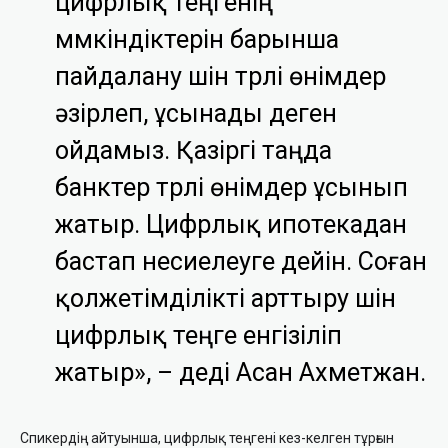
цифрлық теңгенің
мүмкіндіктерін барынша
пайдалану үшін түрлі өнімдер
әзірлеп, ұсынады деген
ойдамыз. Қазіргі таңда
банктер түрлі өнімдер ұсынып
жатыр. Цифрлық ипотекадан
бастап несиелеуге дейін. Соған
қолжетімділікті арттыру үшін
цифрлық теңге енгізіліп
жатыр», –
деді Асан Ахметжан.
Спикердің айтуынша, цифрлық теңгені кез-келген тұрғын