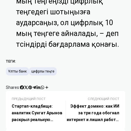
мың теңгеңізді цифрлық
теңгедегі шотыңызға
аударсаңыз, ол цифрлық 10
мың теңгеге айналады, –
деп
түсіндірді бағдарлама қонағы.
ТЕГИ:
Ұлттық банк
цифрлық теңге
Shares:
ПРЕДЫДУЩИЙ ПОСТ
СЛЕДУЮЩИЙ ПОСТ
Стартап-кладбище:
Эффект домино: как ИИ
аналитик Сунгат Арынов
за три года обогнал
раскрыл реальную
интернет и лишил работы
статистику
каждого пятого