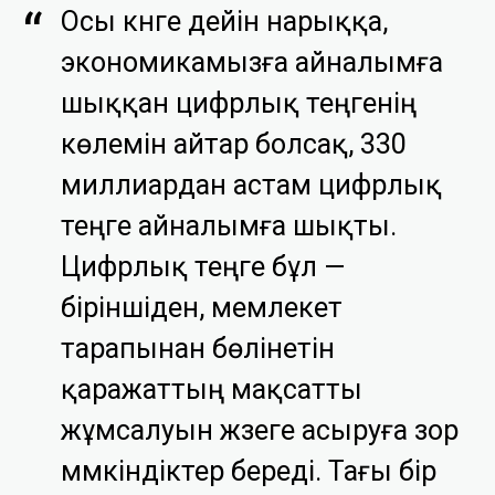
Осы күнге дейін нарыққа,
экономикамызға айналымға
шыққан цифрлық теңгенің
көлемін айтар болсақ, 330
миллиардан астам цифрлық
теңге айналымға шықты.
Цифрлық теңге бұл —
біріншіден, мемлекет
тарапынан бөлінетін
қаражаттың мақсатты
жұмсалуын жүзеге асыруға зор
мүмкіндіктер береді. Тағы бір