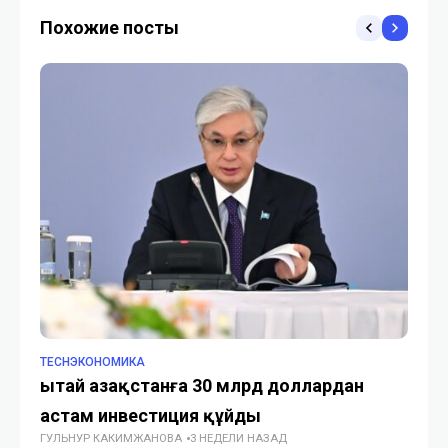
выживаемости
молодого программиста
Похожие посты
резидентов Astana Hub
TECHЭКОНОМИКА
TE
Қытай Қазақстанға 30 млрд доллардан
Ка
астам инвестиция құйды
ц
ГУЛЬНУР КАКИМЖАНОВА
3 НЕДЕЛИ НАЗАД
ГУ