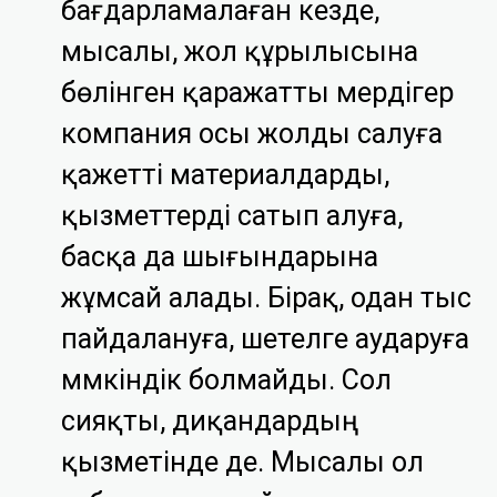
бағдарламалаған кезде,
мысалы, жол құрылысына
бөлінген қаражатты мердігер
компания осы жолды салуға
қажетті материалдарды,
қызметтерді сатып алуға,
басқа да шығындарына
жұмсай алады. Бірақ, одан тыс
пайдалануға, шетелге аударуға
мүмкіндік болмайды. Сол
сияқты, диқандардың
қызметінде де. Мысалы ол