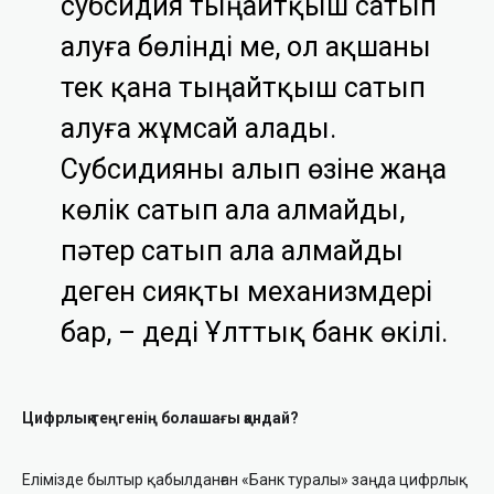
субсидия тыңайтқыш сатып
алуға бөлінді ме, ол ақшаны
тек қана тыңайтқыш сатып
алуға жұмсай алады.
Субсидияны алып өзіне жаңа
көлік сатып ала алмайды,
пәтер сатып ала алмайды
деген сияқты механизмдері
бар, –
деді Ұлттық банк өкілі.
Цифрлық теңгенің болашағы қандай?
Елімізде былтыр қабылданған «Банк туралы» заңда цифрлық