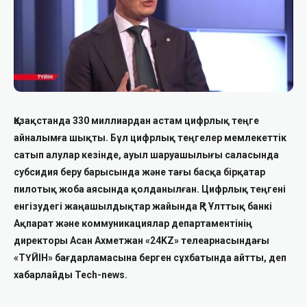
Қазақстанда 330 миллиардан астам цифрлық теңге
айналымға шықты. Бұл цифрлық теңгелер мемлекеттік
сатып алулар кезінде, ауыл шаруашылығы саласында
субсидия беру барысында және тағы басқа бірқатар
пилотық жоба аясында қолданылған. Цифрлық теңгені
енгізудегі жаңашылдықтар жайында ҚР Ұлттық банкі
Ақпарат және коммуникациялар департаментінің
директоры Асан Ахметжан «24KZ» телеарнасындағы
«ТҮЙІН» бағдарламасына берген сұхбатында айтты, деп
хабарлайды Tech-news.