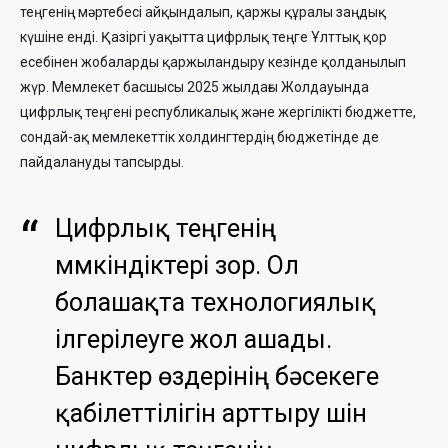
теңгенің мәртебесі айқындалып, қаржы құралы заңдық
күшіне енді. Қазіргі уақытта цифрлық теңге Ұлттық қор
есебінен жобаларды қаржыландыру кезінде қолданылып
жүр. Мемлекет басшысы 2025 жылдағы Жолдауында
цифрлық теңгені республикалық және жергілікті бюджетте,
сондай-ақ мемлекеттік холдингтердің бюджетінде де
пайдалануды тапсырды.
Цифрлық теңгенің
мүмкіндіктері зор. Ол
болашақта технологиялық
ілгерілеуге жол ашады.
Банктер өздерінің бәсекеге
қабілеттілігін арттыру үшін