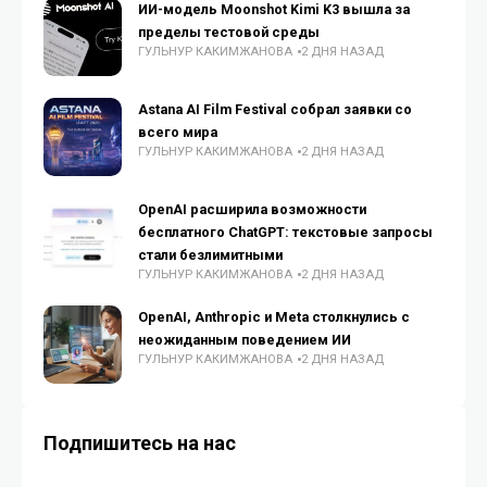
ИИ-модель Moonshot Kimi K3 вышла за
пределы тестовой среды
ГУЛЬНУР КАКИМЖАНОВА
2 ДНЯ НАЗАД
Astana AI Film Festival собрал заявки со
всего мира
ГУЛЬНУР КАКИМЖАНОВА
2 ДНЯ НАЗАД
OpenAI расширила возможности
бесплатного ChatGPT: текстовые запросы
стали безлимитными
ГУЛЬНУР КАКИМЖАНОВА
2 ДНЯ НАЗАД
OpenAI, Anthropic и Meta столкнулись с
неожиданным поведением ИИ
ГУЛЬНУР КАКИМЖАНОВА
2 ДНЯ НАЗАД
Подпишитесь на нас