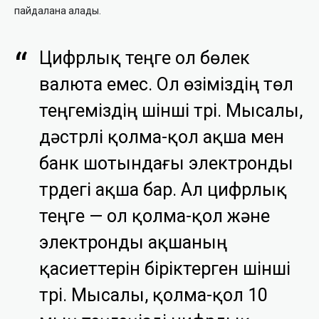
пайдалана алады.
Цифрлық теңге ол бөлек
валюта емес. Ол өзіміздің төл
теңгеміздің үшінші түрі. Мысалы,
дәстүрлі қолма-қол ақша мен
банк шотындағы электронды
түрдегі ақша бар. Ал цифрлық
теңге — ол қолма-қол және
электронды ақшаның
қасиеттерін біріктерген үшінші
түрі. Мысалы, қолма-қол 10