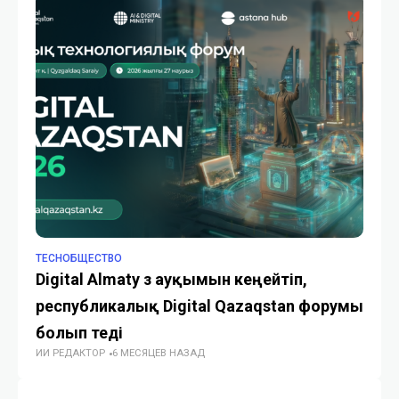
TECHОБЩЕСТВО
TE
Digital Almaty өз ауқымын кеңейтіп,
По
республикалық Digital Qazaqstan форумы
не
болып өтеді
оп
ИИ РЕДАКТОР
6 МЕСЯЦЕВ НАЗАД
ГУ