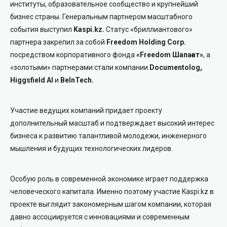
институты, образовательное сообщество и крупнейший
бизнес страны. Генеральным партнером масштабного
события выступил
Kaspi.kz.
Статус «бриллиантового»
партнера закрепил за собой
Freedom Holding Corp.
посредством корпоративного фонда
«Freedom Шапағат»
, а
«золотыми» партнерами стали компании
Documentolog
,
Higgsfield AI
и
BeInTech.
Участие ведущих компаний придает проекту
дополнительный масштаб и подтверждает высокий интерес
бизнеса к развитию талантливой молодежи, инженерного
мышления и будущих технологических лидеров.
Особую роль в современной экономике играет поддержка
человеческого капитала. Именно поэтому участие Kaspi.kz в
проекте выглядит закономерным шагом компании, которая
давно ассоциируется с инновациями и современным