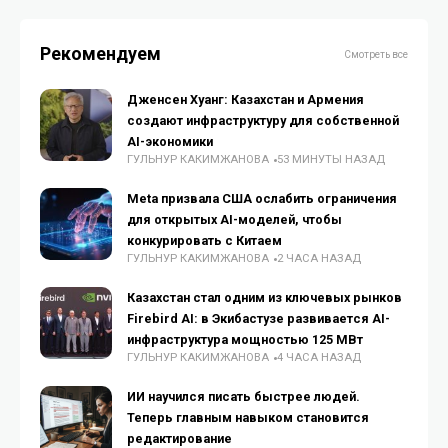
Рекомендуем
Смотреть все
Дженсен Хуанг: Казахстан и Армения
создают инфраструктуру для собственной
AI-экономики
ГУЛЬНУР КАКИМЖАНОВА
53 МИНУТЫ НАЗАД
Meta призвала США ослабить ограничения
для открытых AI-моделей, чтобы
конкурировать с Китаем
ГУЛЬНУР КАКИМЖАНОВА
2 ЧАСА НАЗАД
Казахстан стал одним из ключевых рынков
Firebird AI: в Экибастузе развивается AI-
инфраструктура мощностью 125 МВт
ГУЛЬНУР КАКИМЖАНОВА
4 ЧАСА НАЗАД
ИИ научился писать быстрее людей.
Теперь главным навыком становится
редактирование