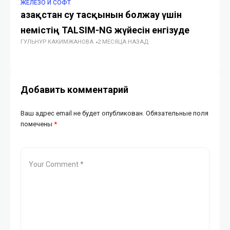
ЖЕЛЕЗО И СОФТ
ЖЕ
Қазақстан су тасқынын болжау үшін
AP
немістің TALSIM-NG жүйесін енгізуде
Ка
ГУЛЬНУР КАКИМЖАНОВА
2 МЕСЯЦА НАЗАД
з
ИИ
Добавить комментарий
Ваш адрес email не будет опубликован.
Обязательные поля
помечены
*