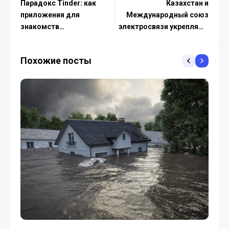
Парадокс Tinder: как
Казахстан и
приложения для
Международный союз
знакомств
электросвязи укрепляют
«взламывают» нашу
цифровое партнерство
психику и самооценку
Похожие посты