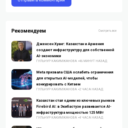
Рекомендуем
Смотреть все
Дженсен Хуанг: Казахстан и Армения
создают инфраструктуру для собственной
AI-экономики
ГУЛЬНУР КАКИМЖАНОВА
46 МИНУТ НАЗАД
Meta призвала США ослабить ограничения
для открытых AI-моделей, чтобы
конкурировать с Китаем
ГУЛЬНУР КАКИМЖАНОВА
2 ЧАСА НАЗАД
Казахстан стал одним из ключевых рынков
Firebird AI: в Экибастузе развивается AI-
инфраструктура мощностью 125 МВт
ГУЛЬНУР КАКИМЖАНОВА
4 ЧАСА НАЗАД