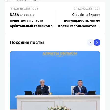
ПРЕДЫДУЩИЙ ПОСТ
СЛЕДУЮЩИЙ ПОСТ
NASA впервые
Claude набирает
попытается спасти
популярность: число
орбитальный телескоп с
платных пользователей
помощью космического
AI-сервиса Anthropic
робота
выросло на 75%
Похожие посты