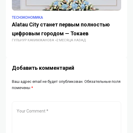
TECHЭКОНОМИКА
TE
Alatau City станет первым полностью
A
цифровым городом — Токаев
ка
ГУЛЬНУР КАКИМЖАНОВА
2 МЕСЯЦА НАЗАД
ро
ГУ
Добавить комментарий
Ваш адрес email не будет опубликован.
Обязательные поля
помечены
*