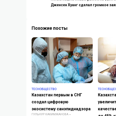
Дженсен Хуанг сделал громкое зая
Похожие посты
TECHОБЩЕСТВО
TECHОБЩЕ
Казахстан первым в СНГ
Казахста
создал цифровую
увеличи
экосистему санэпиднадзора
качеств
ГУЛЬНУР КАКИМЖАНОВА
до 45% к