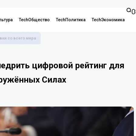
0
льтура
TechОбщество
TechПолитика
TechЭкономика
аявки со всего мира
едрить цифровой рейтинг для
ружённых Силах