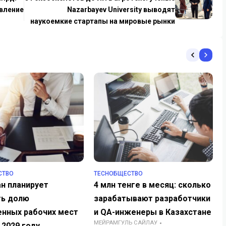
вление
Nazarbayev University выводят
наукоемкие стартапы на мировые рынки
СТВО
TECHОБЩЕСТВО
н планирует
4 млн тенге в месяц: сколько
ть долю
зарабатывают разработчики
енных рабочих мест
и QA-инженеры в Казахстане
МЕЙРАМГУЛЬ САЙЛАУ
 2029 году