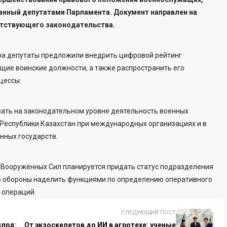
анный депутатами Парламента. Документ направлен на
тствующего законодательства.
ва депутаты предложили внедрить цифровой рейтинг
ие воинские должности, а также распространить его
цессы.
вать на законодательном уровне деятельность военных
Республики Казахстан при международных организациях и в
нных государств.
 Вооружённых Сил планируется придать статус подразделения
о обороны наделить функциями по определению оперативного
 операций.
СЛЕДУЮЩИЙ ПОСТ
млрд:
От экзоскелетов до ИИ в агротехе: ученые