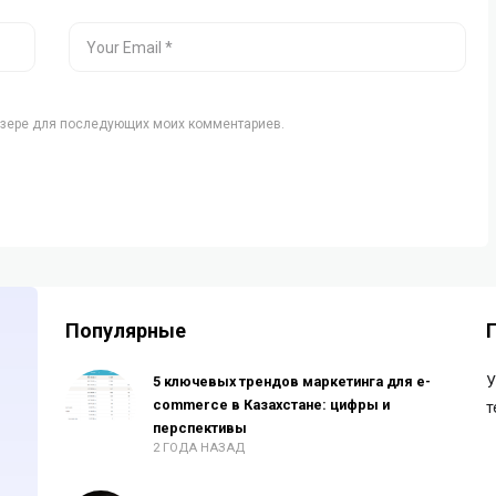
аузере для последующих моих комментариев.
Популярные
5 ключевых трендов маркетинга для e-
У
commerce в Казахстане: цифры и
т
перспективы
2 ГОДА НАЗАД