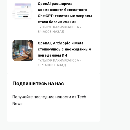
OpenAI расширила
возможности бесплатного
ChatGPT: текстовые запросы
стали безлимитными
ГУЛЬНУР КАКИМЖАНОВА
8 ЧАСОВ НАЗАД
OpenAI, Anthropic и Meta
столкнулись с неожиданным
поведением ИИ
ГУЛЬНУР КАКИМЖАНОВА
10 ЧАСОВ НАЗАД
Подпишитесь на нас
Получайте последние новости от Tech
News