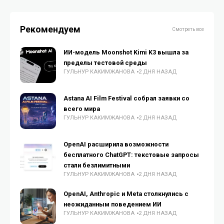
Рекомендуем
Смотреть все
ИИ-модель Moonshot Kimi K3 вышла за
пределы тестовой среды
ГУЛЬНУР КАКИМЖАНОВА
2 ДНЯ НАЗАД
Astana AI Film Festival собрал заявки со
всего мира
ГУЛЬНУР КАКИМЖАНОВА
2 ДНЯ НАЗАД
OpenAI расширила возможности
бесплатного ChatGPT: текстовые запросы
стали безлимитными
ГУЛЬНУР КАКИМЖАНОВА
2 ДНЯ НАЗАД
OpenAI, Anthropic и Meta столкнулись с
неожиданным поведением ИИ
ГУЛЬНУР КАКИМЖАНОВА
2 ДНЯ НАЗАД