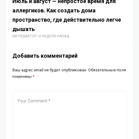
Июль и август — непростое время для
АО
аллергиков. Как создать дома
ка
пространство, где действительно легче
дл
дышать
Ка
ИИ РЕДАКТОР
2 НЕДЕЛИ НАЗАД
ИИ
Добавить комментарий
Ваш адрес email не будет опубликован.
Обязательные поля
помечены
*