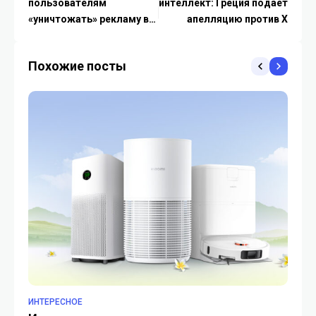
пользователям
интеллект: Греция подает
«уничтожать» рекламу в
апелляцию против X
браузере Safari
Похожие посты
ИНТЕРЕСНОЕ
ИН