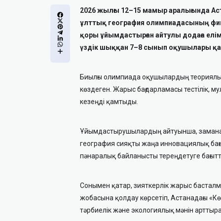
2026 жылғы 12–15 мамыр аралығында Ас
ұлттық география олимпиадасының финал
қоры ұйымдастырған айтулы додаға елімі
үздік шыққан 7–8 сынып оқушылары қат
Биылғы олимпиада оқушылардың теориялық 
көздеген. Жарыс бағдарламасы тестілік, 
кезеңді қамтыды.
Ұйымдастырушылардың айтуынша, заманауи
география сияқты жаңа инновациялық бағ
пәнаралық байланысты тереңдетуге бағытт
Сонымен қатар, зияткерлік жарыс бастал
жобасына қолдау көрсетіп, Астанадағы «К
тәрбиелік және экологиялық мәнін арттыра 