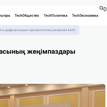
0
льтура
TechОбщество
TechПолитика
TechЭкономика
И и цифровизацию приоритетами развития ЕАЭС
адасының жеңімпаздары