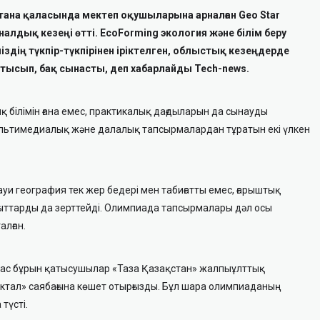
тана қаласында мектеп оқушыларына арналған Geo Star
дық кезеңі өтті. EcoForming экология және білім беру
здің түкпір-түкпірінен іріктелген, облыстық кезеңдерде
ысып, бақ сынасты, деп хабарлайды Tech-news.
білімін ғана емес, практикалық дағдыларын да сынауды
мультимедиалық және далалық тапсырмалардан тұратын екі үлкен
 география тек жер бедері мен табиғатты емес, ғарыштық
ыттарды да зерттейді. Олимпиада тапсырмалары дәл осы
алған.
мас бұрын қатысушылар «Таза Қазақстан» жалпыұлттық
өктал» саябағына көшет отырғызды. Бұл шара олимпиаданың
түсті.