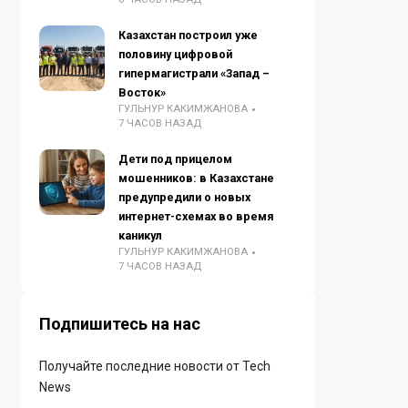
Казахстан построил уже
половину цифровой
гипермагистрали «Запад –
Восток»
ГУЛЬНУР КАКИМЖАНОВА
7 ЧАСОВ НАЗАД
Дети под прицелом
мошенников: в Казахстане
предупредили о новых
интернет-схемах во время
каникул
ГУЛЬНУР КАКИМЖАНОВА
7 ЧАСОВ НАЗАД
Подпишитесь на нас
Получайте последние новости от Tech
News