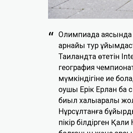
Олимпиада аясында 
арнайы тур ұйымдас
Таиландта өтетін Int
география чемпиона
мүмкіндігіне ие бол
оқушы Ерік Ерлан бақ 
биыл халықаралық жо
Нұрсұлтанға бұйыр
пікір білдірген Қал