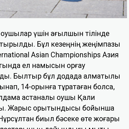
оқушылар үшін ағылшын тілінде
тырылды. Бұл кезеңнің жеңімпазы
ernational Asian Championships Азия
тында ел намысын қорғау
ады. Былтыр бұл додада алматылық
сынап, 14-орынға тұрақтаған болса,
лдама астаналық оқушы Қали
ды. Жарыс қорытындысы бойынша
и Нұрсұлтан биыл бәсеке өте жоғары