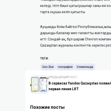
келеді, тіпті биыл қатысушылар саны екі е
тарта оқушы келіп қатысты.
Ауқымды білім бәйгесі Республикалық ғы
дарынды балалар мен талантты жастарды 
өтті. Сондай-ақ, бұл шараға Chevron компа
Qazaqstan журналы контенттік серіктес ре
ТЕГИ:
Geo Star
география
Олимпиада
ПРЕДЫДУЩИЙ ПОСТ
В сервисах Yandex Qazaqstan появи
первая линия LRT
Похожие посты