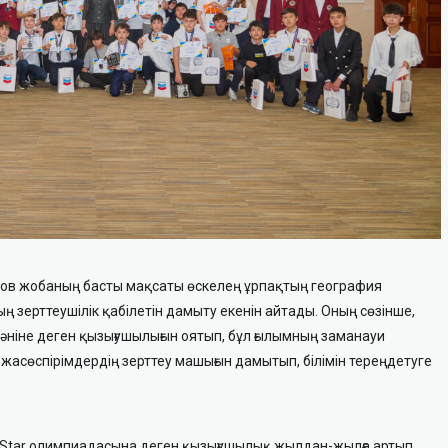
ов жобаның басты мақсаты өскелең ұрпақтың география
 зерттеушілік қабілетін дамыту екенін айтады. Оның сөзінше,
ніне деген қызығушылығын оятып, бұл ғылымның заманауи
 жасөспірімдердің зерттеу машығын дамытып, білімін тереңдетуге
Star олимпиадасына деген қызығушылық жылдан-жылға артып