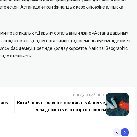
сеге өскен. Астанада өткен финалдық кезеңнің өзіне алпысқа
лыми-практикалық «Дарын» орталығының және «Астана дарыны»
анықтау және қолдау орталығының әдістемелік сүйемелдеуімен
ниясы бас демеуші ретінде қолдау көрсетсе, National Geographic
тінде атсалысты.
СЛЕДУЮЩИЙ ПОСТ
лась
Китай понял главное: создавать AI легче,
чем держать его под контролем