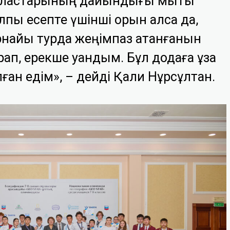
сыластарының дайындығы мықты
алпы есепте үшінші орын алса да,
рнайы турда жеңімпаз атанғанын
қап, ерекше қуандым. Бұл додаға ұзақ
ған едім», – дейді Қали Нұрсұлтан.