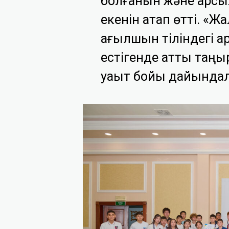
болғанын және қар
екенін атап өтті. «Ж
ағылшын тіліндегі а
естігенде қатты таңыр
уақыт бойы дайындал