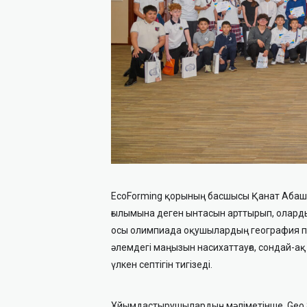
EcoForming қорының басшысы Қанат Абаш
ғылымына деген ынтасын арттырып, олардың
осы олимпиада оқушылардың география пә
әлемдегі маңызын насихаттауға, сондай-ақ
үлкен септігін тигізеді.
Ұйымдастырушылардың мәліметінше, Geo 