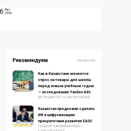
6
Авг
2026
Рекомендуем
Смотреть все
Как в Казахстане меняется
спрос на товары для школы
перед новым учебным годом
— исследование Yandex Ads
ИИ РЕДАКТОР
5 ЧАСОВ НАЗАД
Казахстан предложил сделать
ИИ и цифровизацию
приоритетами развития ЕАЭС
ГУЛЬНУР КАКИМЖАНОВА
6 ЧАСОВ НАЗАД