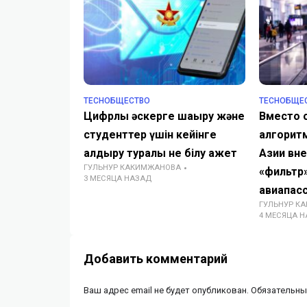
TECHОБЩЕСТВО
TECHОБЩЕ
Цифрлық әскерге шақыру және
Вместо 
студенттер үшін кейінге
алгорит
қалдыру туралы не білу қажет
Азии вн
ГУЛЬНУР КАКИМЖАНОВА
«фильтр
3 МЕСЯЦА НАЗАД
авиапас
ГУЛЬНУР К
4 МЕСЯЦА 
Добавить комментарий
Ваш адрес email не будет опубликован.
Обязательны