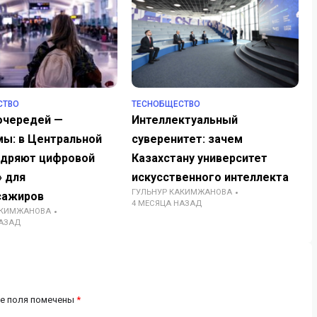
СТВО
TECHОБЩЕСТВО
очередей —
Интеллектуальный
мы: в Центральной
суверенитет: зачем
едряют цифровой
Казахстану университет
» для
искусственного интеллекта
ГУЛЬНУР КАКИМЖАНОВА
сажиров
4 МЕСЯЦА НАЗАД
АКИМЖАНОВА
НАЗАД
е поля помечены
*