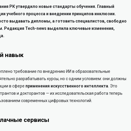
ания РК утвердило новые стандарты обучения. Главный
ии учебного процесса и внедрении принципов инклюзии.
росто выдавать дипломы, а готовить специалистов, свободно
м.
Редакция Tech-news выделила ключевые изменения,
да.
й навык
еплено требование по внедрению ИИ в образовательные
тельно разрабатывать курсы, но с одним условием: они должны
нции в сфере
применения искусственного интеллекта
. Это
странтов и докторантов — их исследовательская работа теперь
ьзованием современных цифровых технологий.
блачные сервисы