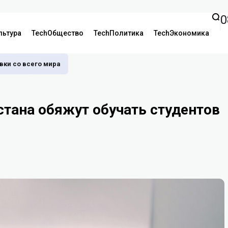
0
льтура
TechОбщество
TechПолитика
TechЭкономика
аявки со всего мира
стана обяжут обучать студентов