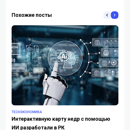
предлагают особый
Казахстан ускоряет
правовой режим
запуск нового урбан-
Похожие посты
проекта
TECHЭКОНОМИКА
TE
Интерактивную карту недр с помощью
Ед
ИИ разработали в РК
Ка