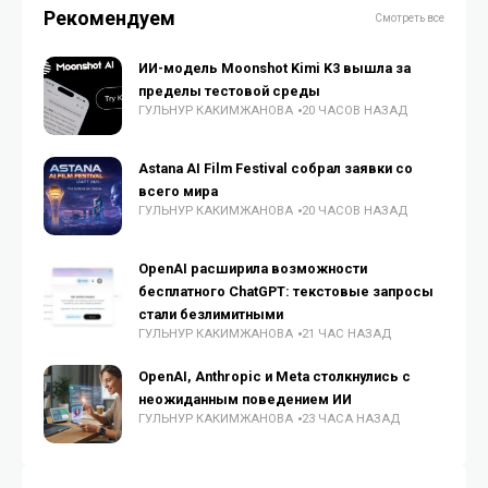
Рекомендуем
Смотреть все
ИИ-модель Moonshot Kimi K3 вышла за
пределы тестовой среды
ГУЛЬНУР КАКИМЖАНОВА
20 ЧАСОВ НАЗАД
Astana AI Film Festival собрал заявки со
всего мира
ГУЛЬНУР КАКИМЖАНОВА
20 ЧАСОВ НАЗАД
OpenAI расширила возможности
бесплатного ChatGPT: текстовые запросы
стали безлимитными
ГУЛЬНУР КАКИМЖАНОВА
21 ЧАС НАЗАД
OpenAI, Anthropic и Meta столкнулись с
неожиданным поведением ИИ
ГУЛЬНУР КАКИМЖАНОВА
23 ЧАСА НАЗАД