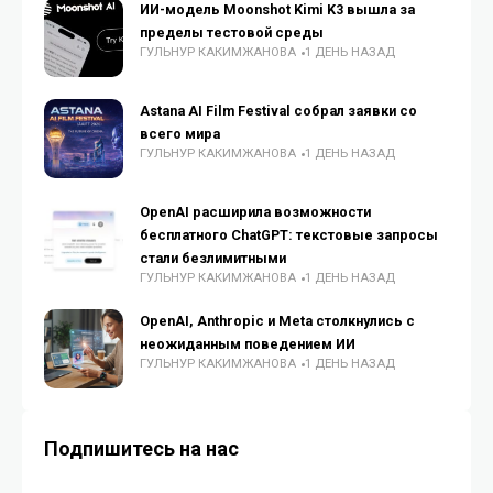
ИИ-модель Moonshot Kimi K3 вышла за
пределы тестовой среды
ГУЛЬНУР КАКИМЖАНОВА
1 ДЕНЬ НАЗАД
Astana AI Film Festival собрал заявки со
всего мира
ГУЛЬНУР КАКИМЖАНОВА
1 ДЕНЬ НАЗАД
OpenAI расширила возможности
бесплатного ChatGPT: текстовые запросы
стали безлимитными
ГУЛЬНУР КАКИМЖАНОВА
1 ДЕНЬ НАЗАД
OpenAI, Anthropic и Meta столкнулись с
неожиданным поведением ИИ
ГУЛЬНУР КАКИМЖАНОВА
1 ДЕНЬ НАЗАД
Подпишитесь на нас