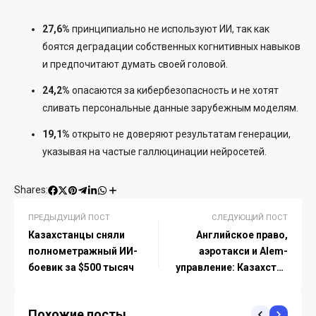
27,6%
принципиально не используют ИИ, так как
боятся деградации собственных когнитивных навыков
и предпочитают думать своей головой.
24,2%
опасаются за кибербезопасность и не хотят
сливать персональные данные зарубежным моделям.
19,1%
открыто не доверяют результатам генерации,
указывая на частые галлюцинации нейросетей.
Shares:
ПРЕДЫДУЩИЙ ПОСТ
СЛЕДУЮЩИЙ ПОСТ
Казахстанцы сняли
Английское право,
полнометражный ИИ-
аэротакси и Alem-
боевик за $500 тысяч
управление: Казахстан
запускает мегапроект
«Чартерного города»
Похожие посты