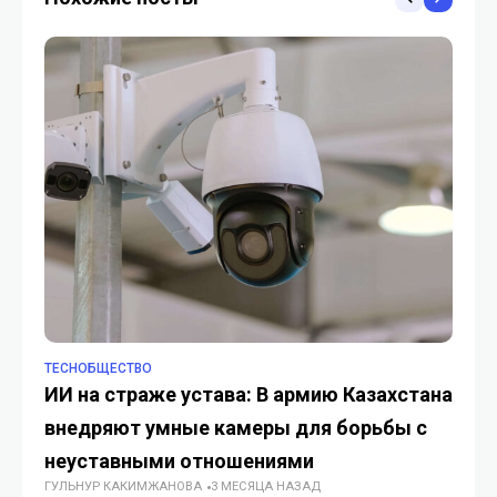
Алатау со специальным
ИИ-режимом
TECHОБЩЕСТВО
TE
ИИ на страже устава: В армию Казахстана
Оф
внедряют умные камеры для борьбы с
от
ГУ
неуставными отношениями
ГУЛЬНУР КАКИМЖАНОВА
3 МЕСЯЦА НАЗАД