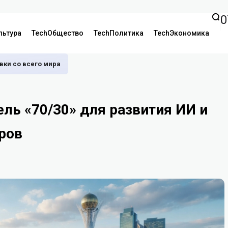
0
льтура
TechОбщество
TechПолитика
TechЭкономика
аявки со всего мира
ель «70/30» для развития ИИ и
ров