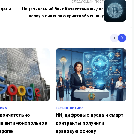
СЛЕДУЮЩИЙ ПОСТ
ндағы
Национальный банк Казахстана выдал
первую лицензию криптообменнику
ТИКА
TECHПОЛИТИКА
окончательно
ИИ, цифровые права и смарт-
ла антимонопольное
контракты получили
вропе
правовую основу