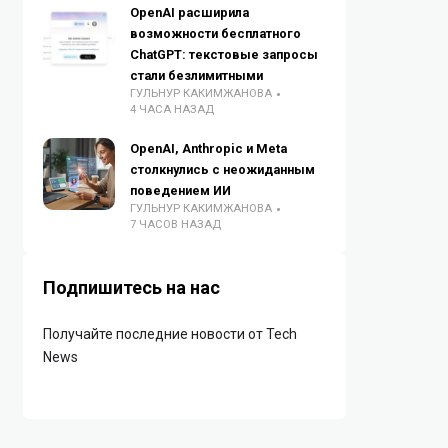
OpenAI расширила
возможности бесплатного
ChatGPT: текстовые запросы
стали безлимитными
ГУЛЬНУР КАКИМЖАНОВА
4 ЧАСА НАЗАД
OpenAI, Anthropic и Meta
столкнулись с неожиданным
поведением ИИ
ГУЛЬНУР КАКИМЖАНОВА
7 ЧАСОВ НАЗАД
Подпишитесь на нас
Получайте последние новости от Tech
News