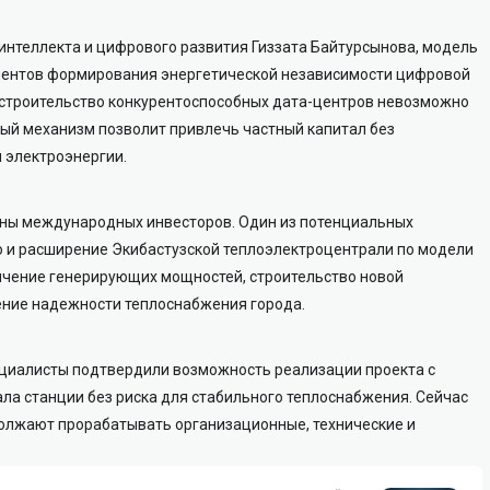
интеллекта и цифрового развития Гиззата Байтурсынова, модель
ементов формирования энергетической независимости цифровой
и строительство конкурентоспособных дата-центров невозможно
вый механизм позволит привлечь частный капитал без
 электроэнергии.
оны международных инвесторов. Один из потенциальных
 и расширение Экибастузской теплоэлектроцентрали по модели
личение генерирующих мощностей, строительство новой
ение надежности теплоснабжения города.
ециалисты подтвердили возможность реализации проекта с
а станции без риска для стабильного теплоснабжения. Сейчас
олжают прорабатывать организационные, технические и