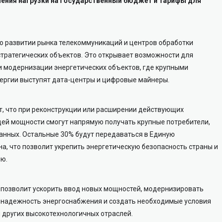
ения нагрузки на государственный бюджет и тарифы для
 о развитии рынка телекоммуникаций и центров обработки
стратегических объектов. Это открывает возможности для
и модернизации энергетических объектов, где крупными
ергии выступят дата-центры и цифровые майнеры.
, что при реконструкции или расширении действующих
ей мощности смогут напрямую получать крупные потребители,
анных. Остальные 30% будут передаваться в Единую
а, что позволит укрепить энергетическую безопасность страны и
ию.
а позволит ускорить ввод новых мощностей, модернизировать
 надежность энергоснабжения и создать необходимые условия
и других высокотехнологичных отраслей.