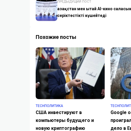
ПРЕДЫДУЩИЙ ПОСТ
Қазақстан мен Қытай AI-кино саласы
серіктестікті күшейтеді
Похожие посты
TECHПОЛИТИКА
TECHПОЛИ
США инвестируют в
Google 
компьютеры будущего и
проигра
новую криптографию
дело в Е