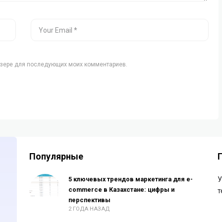
аузере для последующих моих комментариев.
Популярные
5 ключевых трендов маркетинга для e-
У
commerce в Казахстане: цифры и
т
перспективы
2 ГОДА НАЗАД