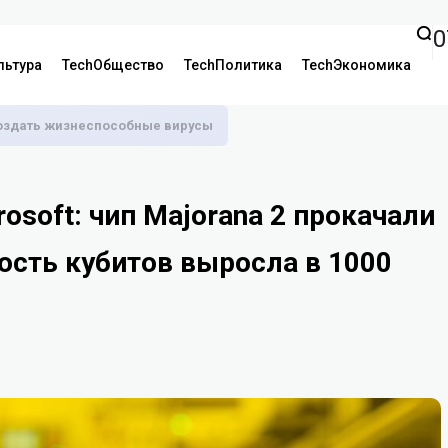
0
льтура
TechОбщество
TechПолитика
TechЭкономика
оздать жизнеспособные вирусы
osoft: чип Majorana 2 прокачали
ость кубитов выросла в 1000