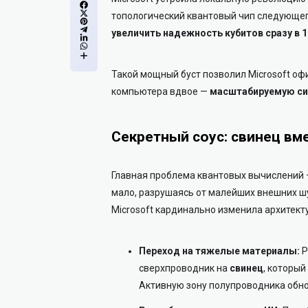
топологический квантовый чип следующего
увеличить надежность кубитов сразу в 1
Такой мощный буст позволил Microsoft оф
компьютера вдвое —
масштабируемую сис
Секретный соус: свинец вм
Главная проблема квантовых вычислений 
мало, разрушаясь от малейших внешних шу
Microsoft кардинально изменила архитекту
Переход на тяжелые материалы:
Р
сверхпроводник на
свинец
, который
Активную зону полупроводника обно