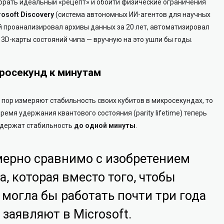
рать идеальный «рецепт» и обойти физические ограничения
osoft Discovery
(система автономных ИИ-агентов для научных
й проанализировал архивы данных за 20 лет, автоматизировал
3D-карты состояний чипа — вручную на это ушли бы годы.
кросекунд к минутам
х пор измеряют стабильность своих кубитов в микросекундах, то
время удержания квантового состояния (parity lifetime) теперь
ы держат стабильность
до одной минуты
.
мерно сравнимо с изобретением
а, которая вместо того, чтобы
 могла бы работать почти три года
 заявляют в Microsoft.