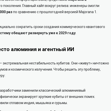
 поколения. Главный хайп вокруг релиза: инженеры смогли
000 раз
по сравнению с прошлогодней версией Majorana 1.
ициально сократить сроки создания коммерческого квантового
тему обещают развернуть уже к 2029 году
.
есто алюминия и агентный ИИ
— экстремальная нестабильность кубитов. Они «живут» ничтожно
мов и космического излучения. Чтобы решить эту проблему,
ру:
азработчики заменили классический алюминиевый
 физически экранирует хрупкие кубиты от внешних помех.
вили сплавом индия, мышьяка и сурьмы.