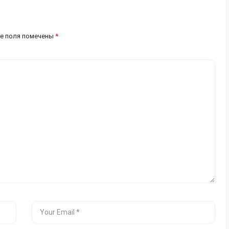
е поля помечены
*