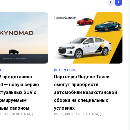
Е
ИНТЕРЕСНОЕ
V представила
Партнеры Яндекс Такси
d — новую серию
смогут приобрести
ктуальных SUV с
автомобили казахстанской
ормируемым
сборки на специальных
ным салоном
условиях
ОР
4 НЕДЕЛИ НАЗАД
ИИ РЕДАКТОР
1 ГОД НАЗАД