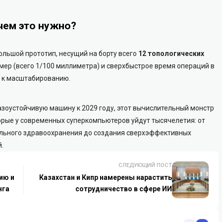
чем это нужно?
большой прототип, несущий на борту всего
12 топологических
змер (всего 1/100 миллиметра) и сверхбыстрое время операций в
 к масштабированию.
казоустойчивую машину к 2029 году, этот вычислительный монстр
орые у современных суперкомпьютеров уйдут тысячелетия: от
ального здравоохранения до создания сверхэффективных
.
СЛЕДУЮЩИЙ ПОСТ
ию и
Казахстан и Кипр намерены нарастить
нга
сотрудничество в сфере ИИ