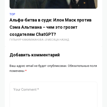
TOP
TE
Альфа-битва в суде: Илон Маск против
До
Сэма Альтмана – чем это грозит
9
ГУ
создателям ChatGPT?
ГУЛЬНУР КАКИМЖАНОВА
3 МЕСЯЦА НАЗАД
Добавить комментарий
Ваш адрес email не будет опубликован.
Обязательные поля
помечены
*