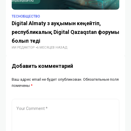
TECHОБЩЕСТВО
TE
Digital Almaty өз ауқымын кеңейтіп,
По
республикалық Digital Qazaqstan форумы
не
болып өтеді
оп
ИИ РЕДАКТОР
6 МЕСЯЦЕВ НАЗАД
ГУ
Добавить комментарий
Ваш адрес email не будет опубликован.
Обязательные поля
помечены
*