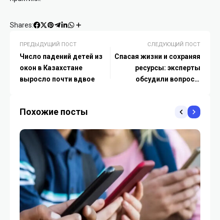
Shares:
ПРЕДЫДУЩИЙ ПОСТ
СЛЕДУЮЩИЙ ПОСТ
Число падений детей из
Спасая жизни и сохраняя
окон в Казахстане
ресурсы: эксперты
выросло почти вдвое
обсудили вопросы
защиты взрослого
населения Казахстана от
Похожие посты
пневмококковой
инфекции