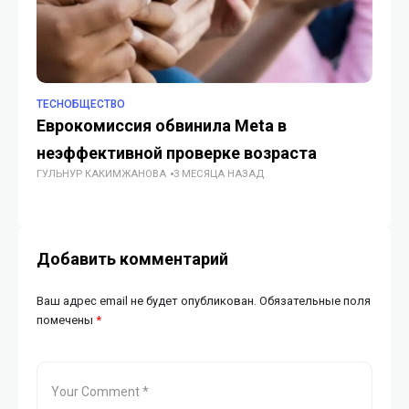
TECHОБЩЕСТВО
TE
Еврокомиссия обвинила Meta в
От
неэффективной проверке возраста
го
ГУЛЬНУР КАКИМЖАНОВА
3 МЕСЯЦА НАЗАД
со
ГУ
Добавить комментарий
Ваш адрес email не будет опубликован.
Обязательные поля
помечены
*