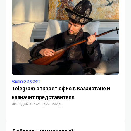
ЖЕЛЕЗО И СОФТ
ЖЕ
Telegram откроет офис в Казахстане и
Де
назначит представителя
гд
ИИ РЕДАКТОР
2 ГОДА НАЗАД
ра
ИИ