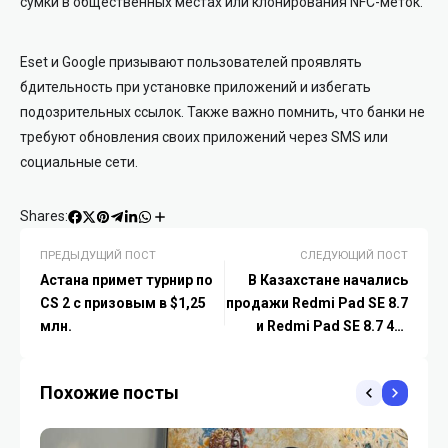
сумки в общественных местах или клонирования NFC-меток.
Eset и Google призывают пользователей проявлять
бдительность при установке приложений и избегать
подозрительных ссылок. Также важно помнить, что банки не
требуют обновления своих приложений через SMS или
социальные сети.
Shares:
ПРЕДЫДУЩИЙ ПОСТ
СЛЕДУЮЩИЙ ПОСТ
Астана примет турнир по
В Казахстане начались
CS 2 с призовым в $1,25
продажи Redmi Pad SE 8.7
млн.
и Redmi Pad SE 8.7 4G:
идеальных портативных
устройств для
Похожие посты
развлечений