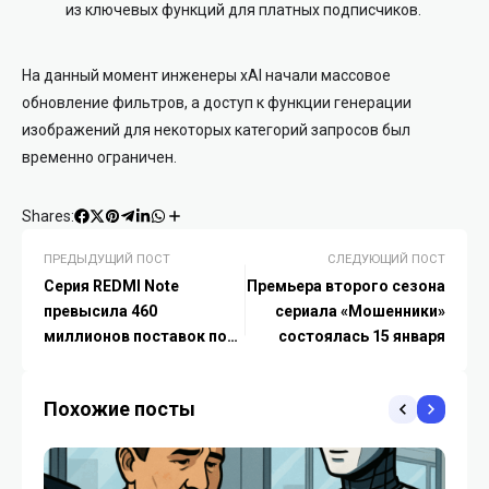
из ключевых функций для платных подписчиков.
На данный момент инженеры xAI начали массовое
обновление фильтров, а доступ к функции генерации
изображений для некоторых категорий запросов был
временно ограничен.
Shares:
ПРЕДЫДУЩИЙ ПОСТ
СЛЕДУЮЩИЙ ПОСТ
Серия REDMI Note
Премьера второго сезона
превысила 460
сериала «Мошенники»
миллионов поставок по
состоялась 15 января
всему миру, укрепив
лидерство Xiaomi в
Похожие посты
среднем ценовом
сегменте