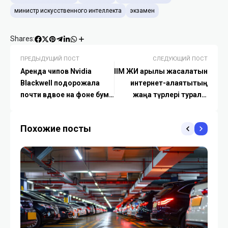
министр искусственного интеллекта
экзамен
Shares:
ПРЕДЫДУЩИЙ ПОСТ
СЛЕДУЮЩИЙ ПОСТ
Аренда чипов Nvidia
ІІМ ЖИ арқылы жасалатын
Blackwell подорожала
интернет-алаяқтықтың
почти вдвое на фоне бума
жаңа түрлері туралы
ИИ-агентов
ескертті
Похожие посты