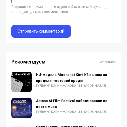
Сохранить моё имя, email и адрес сайта в этом браузере для
последующих моих комментариев.
Рекомендуем
Смотреть все
ИИ-модель Moonshot Kimi K3 вышла за
пределы тестовой среды
ГУЛЬНУР КАКИМЖАНОВА
14 ЧАСОВ НАЗАД
Astana AI Film Festival собрал заявки со
всего мира
ГУЛЬНУР КАКИМЖАНОВА
14 ЧАСОВ НАЗАД
OpenAI расширила возможности