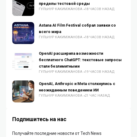
пределы тестовой среды
ГУЛЬНУР КАКИМЖАНОВА
18 ЧАСОВ НАЗАД
Astana AI Film Festival собрал заявки со
всего мира
ГУЛЬНУР КАКИМЖАНОВА
18 ЧАСОВ НАЗАД
OpenAI расширила возможности
бесплатного ChatGPT: текстовые запросы
стали безлимитными
ГУЛЬНУР КАКИМЖАНОВА
19 ЧАСОВ НАЗАД
OpenAI, Anthropic и Meta столкнулись с
неожиданным поведением ИИ
ГУЛЬНУР КАКИМЖАНОВА
21 ЧАС НАЗАД
Подпишитесь на нас
Получайте последние новости от Tech News