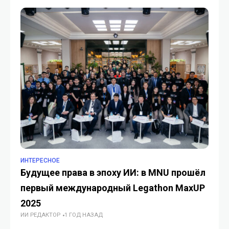
ИНТЕРЕСНОЕ
ИН
Будущее права в эпоху ИИ: в MNU прошёл
Ию
первый международный Legathon MaxUP
ал
2025
пр
ИИ РЕДАКТОР
1 ГОД НАЗАД
д