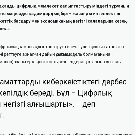
ққанды цифрлық мемлекет қалыптастыру міндеті тұрғанын
ағы маңызды қадамдардың бірі – жасанды интеллектіні
еттік басқару мен экономиканың негізгі салаларына кезең-
news.
рлық заңнаманы қалыптастыруға елеулі үлес қосқанын атап өтті.
і реттеуге арналған дайын құқықтық модель болмағанына
малық базаны ерте қалыптастырған елдердің қатарына қосылды.
аматтардың киберкеңістіктегі дербес
кепілдік береді. Бұл – Цифрлық
 негізгі алғышарты», – деп
т.
ардың бірі болып Цифрлық кодекс пен «Жасанды интеллект туралы»