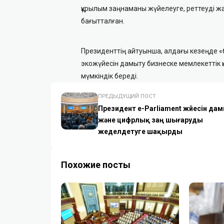
құрылым заңнаманы жүйелеуге, реттеуді жа
бағытталған.
Президенттің айтуынша, алдағы кезеңде «б
экожүйесін дамыту бизнеске мемлекеттік 
мүмкіндік береді.
ПРЕДЫДУЩИЙ ПОСТ
Президент e-Parliament жүйесін д
және цифрлық заң шығаруды
жеделдетуге шақырды
Похожие посты