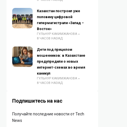
Казахстан построил уже
половину цифровой
гипермагистрали «Запад –
Восток»
ГУЛЬНУР КАКИМЖАНОВА
8 ЧАСОВ НАЗАД
Дети под прицелом
мошенников: в Казахстане
предупредили о новых
интернет-схемах во время
каникул
ГУЛЬНУР КАКИМЖАНОВА
8 ЧАСОВ НАЗАД
Подпишитесь на нас
Получайте последние новости от Tech
News