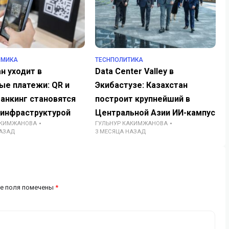
ОМИКА
TECHПОЛИТИКА
н уходит в
Data Center Valley в
ые платежи: QR и
Экибастузе: Казахстан
анкинг становятся
построит крупнейший в
 инфраструктурой
Центральной Азии ИИ-кампус
АКИМЖАНОВА
ГУЛЬНУР КАКИМЖАНОВА
НАЗАД
3 МЕСЯЦА НАЗАД
е поля помечены
*