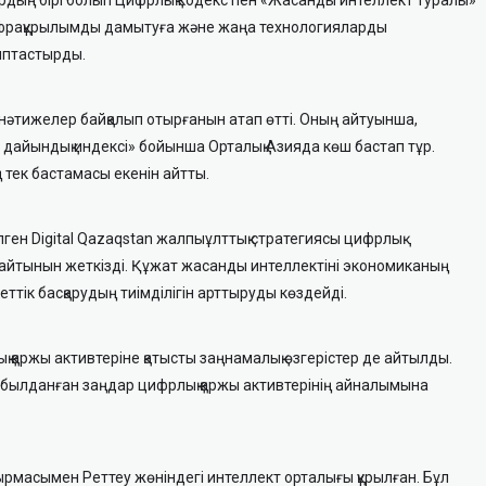
инфрақұрылымды дамытуға және жаңа технологияларды
алыптастырды.
 нәтижелер байқалып отырғанын атап өтті. Оның айтуынша,
е дайындық индексі» бойынша Орталық Азияда көш бастап тұр.
тек бастамасы екенін айтты.
ен Digital Qazaqstan жалпыұлттық стратегиясы цифрлық
айтынын жеткізді. Құжат жасанды интеллектіні экономиканың
тік басқарудың тиімділігін арттыруды көздейді.
қаржы активтеріне қатысты заңнамалық өзгерістер де айтылды.
қабылданған заңдар цифрлық қаржы активтерінің айналымына
масымен Реттеу жөніндегі интеллект орталығы құрылған. Бұл