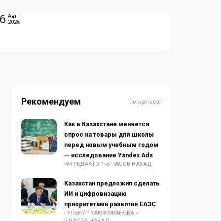
6
Авг
2026
Рекомендуем
Смотреть все
Как в Казахстане меняется
спрос на товары для школы
перед новым учебным годом
— исследование Yandex Ads
ИИ РЕДАКТОР
5 ЧАСОВ НАЗАД
Казахстан предложил сделать
ИИ и цифровизацию
приоритетами развития ЕАЭС
ГУЛЬНУР КАКИМЖАНОВА
6 ЧАСОВ НАЗАД