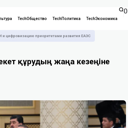
0
льтура
TechОбщество
TechПолитика
TechЭкономика
И и цифровизацию приоритетами развития ЕАЭС
екет құрудың жаңа кезеңіне