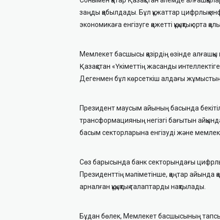
заңды қабылдады. Бұл құжаттар цифрлық 
экономикаға енгізуге қажетті құқықтық орта қ
Мемлекет басшысы қазірдің өзінде алғашқы
Қазақстан «Үкіметтің жасанды интеллектіг
Дегенмен бұл көрсеткіш алдағы жұмыстың 
Президент маусым айының басында бекітілг
трансформацияның негізгі бағытын айқынд
басым секторларына енгізуді және мемлекет
Сөз барысында банк секторындағы цифрлық 
Президенттің мәліметінше, қаңтар айында 
арналған құқықтық талаптарды нақтылады.
Бұдан бөлек, Мемлекет басшысының тапсыр