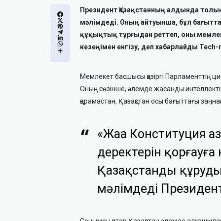
Президент Қазақстанның алдында толы
мәлімдеді. Оның айтуынша, бұл бағытт
құқықтық тұрғыдан реттеп, оны мемлек
кезеңімен енгізу, деп хабарлайды Tech-
Мемлекет басшысы қазіргі Парламенттің циф
Оның сөзінше, әлемде жасанды интеллектін
қарамастан, Қазақстан осы бағыттағы заңна
«Жаңа Конституция аз
деректерін қорғауға 
Қазақстанды құрудың
мәлімдеді Президен
Сонымен қатар Қазақстан әлемде алғашқыл