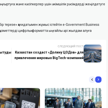
ңғыртуға және кәсіпкерлер үшін әкімшілік рәсімдерді жеңілдетуге
ір терезе» қағидатымен жұмыс істейтін e-Government Business
қызметтерді цифрлық форматта ыңғайлы әрі жылдам алуға
СЛЕДУЮЩИЙ ПОСТ
амытуды
Казахстан создаст «Долину ЦОДов» для
привлечения мировых BigTech-компаний