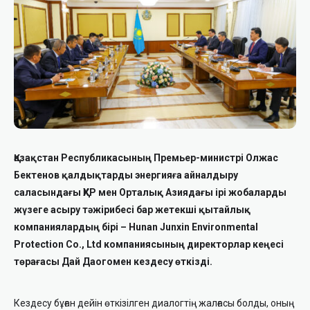
Қазақстан Республикасының Премьер-министрі Олжас
Бектенов қалдықтарды энергияға айналдыру
саласындағы ҚХР мен Орталық Азиядағы ірі жобаларды
жүзеге асыру тәжірибесі бар жетекші қытайлық
компаниялардың бірі – Hunan Junxin Environmental
Protection Co., Ltd компаниясының директорлар кеңесі
төрағасы Дай Даогомен кездесу өткізді.
Кездесу бұған дейін өткізілген диалогтің жалғасы болды, оның