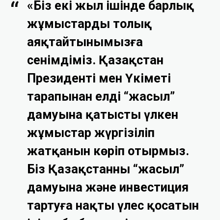
«Біз екі жыл ішінде барлық
жұмыстарды толық
аяқтайтынымызға
сенімдіміз. Қазақстан
Президенті мен Үкіметі
тарапынан елдің “жасыл”
дамуына қатысты үлкен
жұмыстар жүргізіліп
жатқанын көріп отырмыз.
Біз Қазақстанның “жасыл”
дамуына және инвестиция
тартуға нақты үлес қосатын