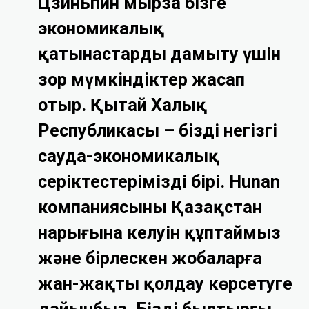
Цзиньпин мырза бізге
экономикалық
қатынастарды дамыту үшін
зор мүмкіндіктер жасап
отыр. Қытай Халық
Республикасы – біздің негізгі
сауда-экономикалық
серіктестеріміздің бірі. Hunan
компаниясының Қазақстан
нарығына келуін құптаймыз
және бірлескен жобаларға
жан-жақты қолдау көрсетуге