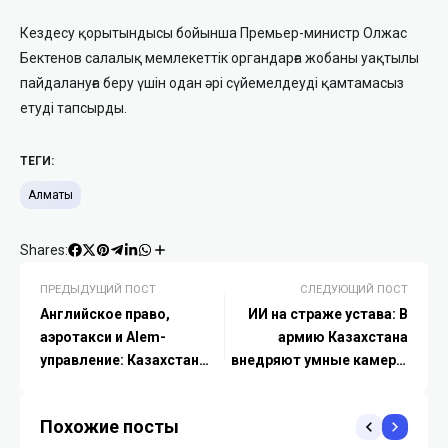
Кездесу қорытындысы бойынша Премьер-министр Олжас
Бектенов салалық мемлекеттік органдарға жобаны уақтылы
пайдалануға беру үшін одан әрі сүйемелдеуді қамтамасыз
етуді тапсырды.
ТЕГИ:
Алматы
Shares:
ПРЕДЫДУЩИЙ ПОСТ
СЛЕДУЮЩИЙ ПОСТ
Английское право,
ИИ на страже устава: В
аэротакси и Alem-
армию Казахстана
управление: Казахстан
внедряют умные камеры
запускает мегапроект
для борьбы с
«Чартерного города»
неуставными
Похожие посты
Алатау со специальным
отношениями