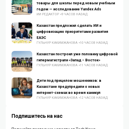
товары для школы перед новым учебным
годом — исследование Yandex Ads
ИИ РЕДАКТОР
9 ЧАСОВ НАЗАД
Казахстан предложил сделать ИИ и
цифровизацию приоритетами развития
ЕАЭС
ГУЛЬНУР КАКИМЖАНОВА
10 ЧАСОВ НАЗАД
Казахстан построил уже половину цифровой
гипермагистрали «Запад – Восток»
ГУЛЬНУР КАКИМЖАНОВА
11 ЧАСОВ НАЗАД
Дети под прицелом мошенников: в
Казахстане предупредили о новых
интернет-схемах во время каникул
ГУЛЬНУР КАКИМЖАНОВА
12 ЧАСОВ НАЗАД
Подпишитесь на нас