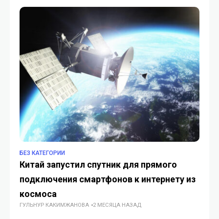
ИИ-режимом
БЕЗ КАТЕГОРИИ
БЕ
Китай запустил спутник для прямого
Ка
подключения смартфонов к интернету из
в
ГУ
космоса
ГУЛЬНУР КАКИМЖАНОВА
2 МЕСЯЦА НАЗАД