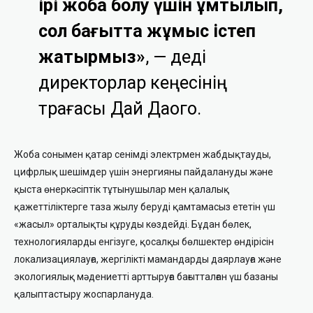
ірі жоба болу үшін ұмтылып,
сол бағытта жұмыс істеп
жатырмыз»
, — деді
директорлар кеңесінің
төрағасы Дай Даого.
Жоба сонымен қатар сенімді электрмен жабдықтауды,
цифрлық шешімдер үшін энергияны пайдалануды және
қыста өнеркәсіптік тұтынушылар мен қалалық
қажеттіліктерге таза жылу беруді қамтамасыз ететін үш
«жасыл» орталықты құруды көздейді. Бұдан бөлек,
технологияларды енгізуге, қосалқы бөлшектер өндірісін
локализациялауға, жергілікті мамандарды даярлауға және
экологиялық мәдениетті арттыруға бағытталған үш базаны
қалыптастыру жоспарлануда.