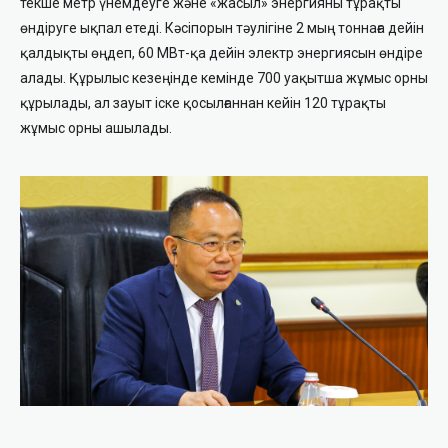
текше метр үнемдеуге және «жасыл» энергияны тұрақты
өндіруге ықпал етеді. Кәсіпорын тәулігіне 2 мың тоннаға дейін
қалдықты өңдеп, 60 МВт-қа дейін электр энергиясын өндіре
алады. Құрылыс кезеңінде кемінде 700 уақытша жұмыс орны
құрылады, ал зауыт іске қосылғаннан кейін 120 тұрақты
жұмыс орны ашылады.