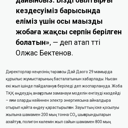
дайынбыз. Біздің былтырғы
кездесуіміз барысында
еліміз үшін осы маңызды
жобаға жақсы серпін берілген
болатын»
, — деп атап өтті
Олжас Бектенов.
Директорлар кеңесінің төрағасы Дай Даого 29 мамырда
құрылыс жұмыстарының басталатынын хабарлады. Нысан
екі жыл ішінде пайдалануға беріледі деп жоспарлануда. Жоба
ТҚҚ өңдеудің анағұрлым заманауи моделін енгізуді көздейді
– яғни оларды кейіннен электр энергиясына айналдыра
отырып қайта өңдеу қарастырылған. Зауыттың іске қосылуы
жылына шамамен 200 мың тонна CO₂ шығарындыларын
азайтуға, полигон көлемін жыл сайын шамамен 800 мың