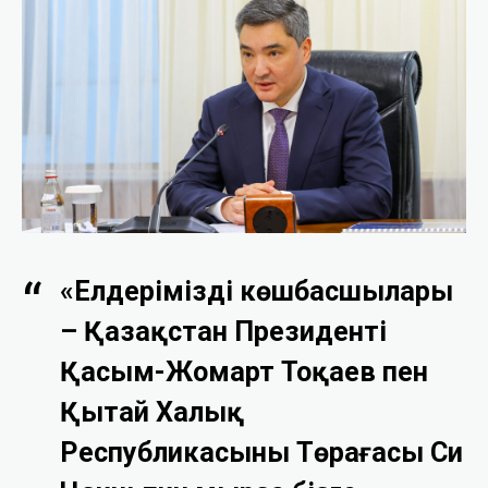
«Елдеріміздің көшбасшылары
– Қазақстан Президенті
Қасым-Жомарт Тоқаев пен
Қытай Халық
Республикасының Төрағасы Си