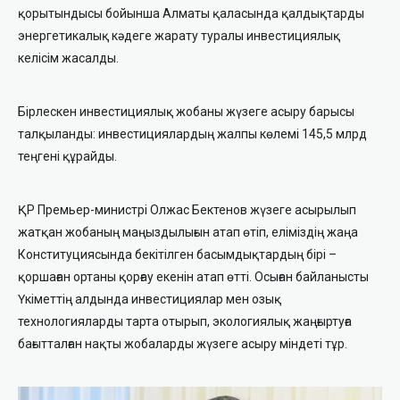
қорытындысы бойынша Алматы қаласында қалдықтарды
энергетикалық кәдеге жарату туралы инвестициялық
келісім жасалды.
Бірлескен инвестициялық жобаны жүзеге асыру барысы
талқыланды: инвестициялардың жалпы көлемі 145,5 млрд
теңгені құрайды.
ҚР Премьер-министрі Олжас Бектенов жүзеге асырылып
жатқан жобаның маңыздылығын атап өтіп, еліміздің жаңа
Конституциясында бекітілген басымдықтардың бірі –
қоршаған ортаны қорғау екенін атап өтті. Осыған байланысты
Үкіметтің алдында инвестициялар мен озық
технологияларды тарта отырып, экологиялық жаңғыртуға
бағытталған нақты жобаларды жүзеге асыру міндеті тұр.