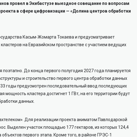
анов провел в Экибастузе выездное совещание по вопросам
проекта в сфере цифровизации — «Долина центров обработки
государства Касым-Жомарта Токаева и предусматривает
 кластеров на Евразийском пространстве с участием ведущих
 поэтапно. До конца первого полугодия 2027 года планируется
труктуры и строительство первого центра обработки данных
2033 годы предусмотрен последовательный ввод последующих
я мощность кластера достигнет 1 ГВт, на его территории будут
бработки данных.
ахтелеком». Для реализации проекта акиматом Павлодарской
с. Выделен участок площадью 177 гектаров, из которых 124,4
 объектов первого этапа. Кроме того, в районе ГРЭС-1