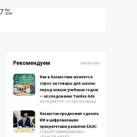
7
Авг
2026
Рекомендуем
Смотреть все
Как в Казахстане меняется
спрос на товары для школы
перед новым учебным годом
— исследование Yandex Ads
ИИ РЕДАКТОР
12 ЧАСОВ НАЗАД
Казахстан предложил сделать
ИИ и цифровизацию
приоритетами развития ЕАЭС
ГУЛЬНУР КАКИМЖАНОВА
13 ЧАСОВ НАЗАД