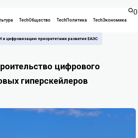
0
льтура
TechОбщество
TechПолитика
TechЭкономика
И и цифровизацию приоритетами развития ЕАЭС
троительство цифрового
овых гиперскейлеров