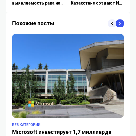
выявляемость рака на
Казахстане создают ИИ-
30%
системы для подготовки
спортсменов
Похожие посты
БЕЗ КАТЕГОРИИ
ИС
Microsoft инвестирует 1,7 миллиарда
Ap