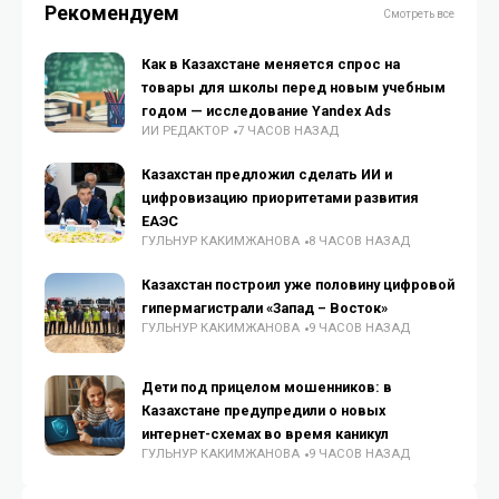
Рекомендуем
Смотреть все
Как в Казахстане меняется спрос на
товары для школы перед новым учебным
годом — исследование Yandex Ads
ИИ РЕДАКТОР
7 ЧАСОВ НАЗАД
Казахстан предложил сделать ИИ и
цифровизацию приоритетами развития
ЕАЭС
ГУЛЬНУР КАКИМЖАНОВА
8 ЧАСОВ НАЗАД
Казахстан построил уже половину цифровой
гипермагистрали «Запад – Восток»
ГУЛЬНУР КАКИМЖАНОВА
9 ЧАСОВ НАЗАД
Дети под прицелом мошенников: в
Казахстане предупредили о новых
интернет-схемах во время каникул
ГУЛЬНУР КАКИМЖАНОВА
9 ЧАСОВ НАЗАД