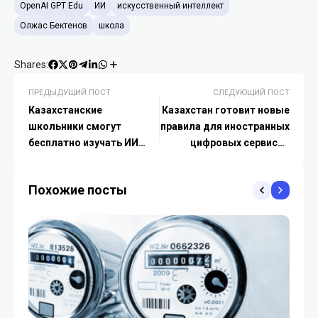
OpenAI GPT Edu
ИИ
искусственный интеллект
Олжас Бектенов
школа
Shares:
ПРЕДЫДУЩИЙ ПОСТ
СЛЕДУЮЩИЙ ПОСТ
Казахстанские
Казахстан готовит новые
школьники смогут
правила для иностранных
бесплатно изучать ИИ
цифровых сервисов
летом
доверия
Похожие посты