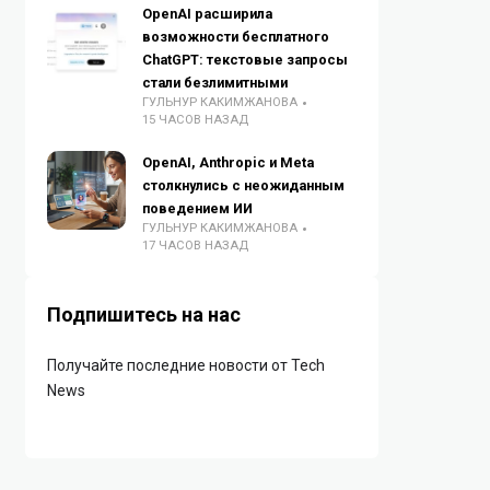
OpenAI расширила
возможности бесплатного
ChatGPT: текстовые запросы
стали безлимитными
ГУЛЬНУР КАКИМЖАНОВА
15 ЧАСОВ НАЗАД
OpenAI, Anthropic и Meta
столкнулись с неожиданным
поведением ИИ
ГУЛЬНУР КАКИМЖАНОВА
17 ЧАСОВ НАЗАД
Подпишитесь на нас
Получайте последние новости от Tech
News