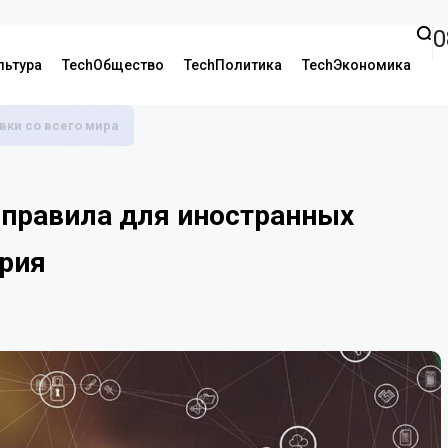
0
льтура
TechОбщество
TechПолитика
TechЭкономика
аявки со всего мира
 правила для иностранных
рия