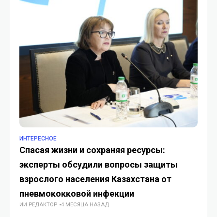
ИНТЕРЕСНОЕ
ИН
Спасая жизни и сохраняя ресурсы:
Mi
эксперты обсудили вопросы защиты
пр
ГУ
взрослого населения Казахстана от
пневмококковой инфекции
ИИ РЕДАКТОР
4 МЕСЯЦА НАЗАД