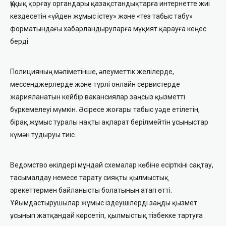
Құқық қорғау органдары қазақстандықтарға интернетте жиі
кездесетін «үйден жұмыс істеу» және «тез табыс табу»
форматындағы хабарландыруларға мұқият қарауға кеңес
берді.
Полицияның мәліметінше, әлеуметтік желілерде,
мессенджерлерде және түрлі онлайн сервистерде
жарияланатын кейбір вакансиялар заңсыз қызметті
бүркемелеуі мүмкін. Әсіресе жоғары табыс уәде етілетін,
бірақ жұмыс туралы нақты ақпарат берілмейтін ұсыныстар
күмән тудыруы тиіс.
Ведомство өкілдері мұндай схемалар көбіне есірткіні сақтау,
тасымалдау немесе тарату сияқты қылмыстық
әрекеттермен байланысты болатынын атап өтті.
Ұйымдастырушылар жұмыс іздеушілерді заңды қызмет
ұсынып жатқандай көрсетіп, қылмыстық тізбекке тартуға