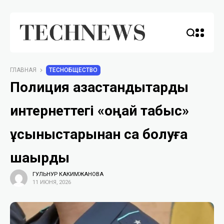
ГЛАВНАЯ
TECHОБЩЕСТВО
Полиция қазақстандықтарды
интернеттегі «оңай табыс»
ұсыныстарынан сақ болуға
шақырды
ГУЛЬНУР КАКИМЖАНОВА
11 ИЮНЯ, 2026