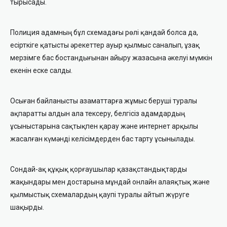
тырысады.
Полиция адамның бұл схемадағы рөлі қандай болса да,
есірткіге қатысты әрекеттер ауыр қылмыс саналып, ұзақ
мерзімге бас бостандығынан айыру жазасына әкелуі мүмкін
екенін еске салды.
Осыған байланысты азаматтарға жұмыс беруші туралы
ақпаратты алдын ала тексеру, белгісіз адамдардың
ұсыныстарына сақтықпен қарау және интернет арқылы
жасалған күмәнді келісімдерден бас тарту ұсынылады.
Сондай-ақ құқық қорғаушылар қазақстандықтарды
жақындары мен достарына мұндай онлайн алаяқтық және
қылмыстық схемалардың қаупі туралы айтып жүруге
шақырды.