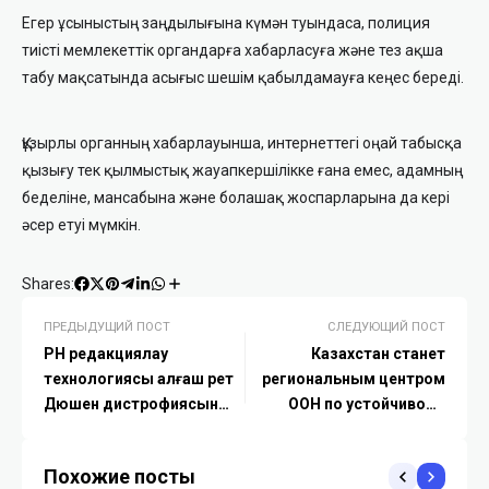
Егер ұсыныстың заңдылығына күмән туындаса, полиция
тиісті мемлекеттік органдарға хабарласуға және тез ақша
табу мақсатында асығыс шешім қабылдамауға кеңес береді.
Құзырлы органның хабарлауынша, интернеттегі оңай табысқа
қызығу тек қылмыстық жауапкершілікке ғана емес, адамның
беделіне, мансабына және болашақ жоспарларына да кері
әсер етуі мүмкін.
Shares:
ПРЕДЫДУЩИЙ ПОСТ
СЛЕДУЮЩИЙ ПОСТ
РНҚ редакциялау
Казахстан станет
технологиясы алғаш рет
региональным центром
Дюшен дистрофиясын
ООН по устойчивому
емдеуде нәтиже көрсетті
развитию
Похожие посты