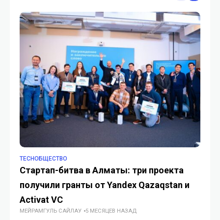
TECHОБЩЕСТВО
TE
Стартап-битва в Алматы: три проекта
От
получили гранты от Yandex Qazaqstan и
Р
Activat VC
пр
МЕЙРАМГУЛЬ САЙЛАУ
5 МЕСЯЦЕВ НАЗАД
ИИ