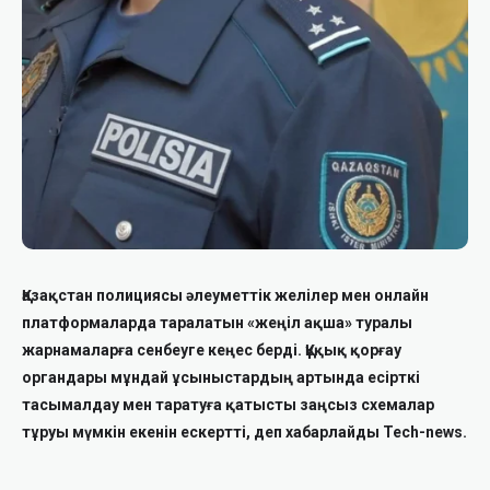
Қазақстан полициясы әлеуметтік желілер мен онлайн
платформаларда таралатын «жеңіл ақша» туралы
жарнамаларға сенбеуге кеңес берді. Құқық қорғау
органдары мұндай ұсыныстардың артында есірткі
тасымалдау мен таратуға қатысты заңсыз схемалар
тұруы мүмкін екенін ескертті, деп хабарлайды Tech-news.